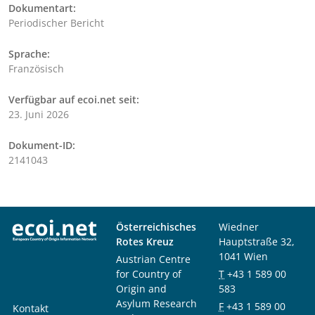
Dokumentart:
Periodischer Bericht
Sprache:
Französisch
Verfügbar auf ecoi.net seit:
23. Juni 2026
Dokument-ID:
2141043
Österreichisches
Wiedner
Rotes Kreuz
Hauptstraße 32,
1041 Wien
Austrian Centre
for Country of
T
+43 1 589 00
Origin and
583
Asylum Research
F
+43 1 589 00
Kontakt