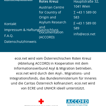
Rotes Kreuz
Hauptstraße 32,
1041 Wien
Austrian Centre
for Country of
T
+43 1 589 00
Origin and
583
Asylum Research
F
+43 1 589 00
Kontakt
and
589
Impressum & Haftungsausschluss
Documentation
info@ecoi.net
F.A.Q.
(ACCORD)
Datenschutzhinweis
ecoi.net wird vom Österreichischen Roten Kreuz
(Abteilung ACCORD) in Kooperation mit dem
Informationsverbund Asyl & Migration betrieben.
ecoi.net wird durch den Asyl-, Migrations- und
Integrationsfonds, das Bundesministerium für Inneres
und die Caritas Österreich kofinanziert. ecoi.net wird
von ECRE und UNHCR ideell unterstützt.