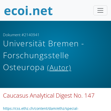
Dokument #2140941
Universität Bremen -
Forschungsstelle
Osteuropa
(Autor)
Caucasus Analytical Digest No. 147
https://css.ethz.ch/content/dam/ethz/special-