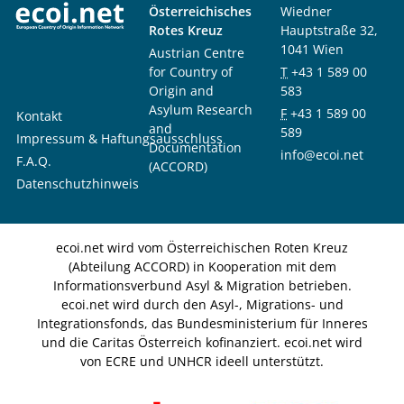
Österreichisches
Wiedner
Rotes Kreuz
Hauptstraße 32,
1041 Wien
Austrian Centre
for Country of
T
+43 1 589 00
Origin and
583
Asylum Research
F
+43 1 589 00
Kontakt
and
589
Impressum & Haftungsausschluss
Documentation
info@ecoi.net
F.A.Q.
(ACCORD)
Datenschutzhinweis
ecoi.net wird vom Österreichischen Roten Kreuz
(Abteilung ACCORD) in Kooperation mit dem
Informationsverbund Asyl & Migration betrieben.
ecoi.net wird durch den Asyl-, Migrations- und
Integrationsfonds, das Bundesministerium für Inneres
und die Caritas Österreich kofinanziert. ecoi.net wird
von ECRE und UNHCR ideell unterstützt.