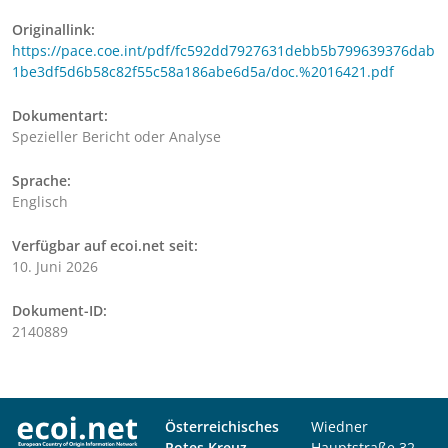
Originallink:
https://pace.coe.int/pdf/fc592dd7927631debb5b799639376dab
1be3df5d6b58c82f55c58a186abe6d5a/doc.%2016421.pdf
Dokumentart:
Spezieller Bericht oder Analyse
Sprache:
Englisch
Verfügbar auf ecoi.net seit:
10. Juni 2026
Dokument-ID:
2140889
Österreichisches
Wiedner
Rotes Kreuz
Hauptstraße 32,