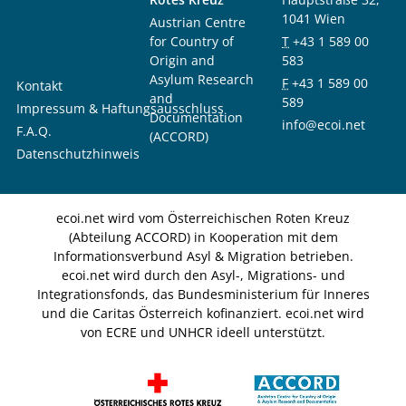
1041 Wien
Austrian Centre
for Country of
T
+43 1 589 00
Origin and
583
Asylum Research
F
+43 1 589 00
Kontakt
and
589
Impressum & Haftungsausschluss
Documentation
info@ecoi.net
F.A.Q.
(ACCORD)
Datenschutzhinweis
ecoi.net wird vom Österreichischen Roten Kreuz
(Abteilung ACCORD) in Kooperation mit dem
Informationsverbund Asyl & Migration betrieben.
ecoi.net wird durch den Asyl-, Migrations- und
Integrationsfonds, das Bundesministerium für Inneres
und die Caritas Österreich kofinanziert. ecoi.net wird
von ECRE und UNHCR ideell unterstützt.