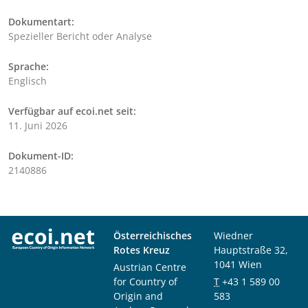
Dokumentart:
Spezieller Bericht oder Analyse
Sprache:
Englisch
Verfügbar auf ecoi.net seit:
11. Juni 2026
Dokument-ID:
2140886
Österreichisches
Wiedner
Rotes Kreuz
Hauptstraße 32,
1041 Wien
Austrian Centre
for Country of
T
+43 1 589 00
Origin and
583