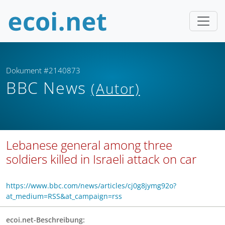
Dokument #2140873
BBC News
(Autor)
Lebanese general among three
soldiers killed in Israeli attack on car
https://www.bbc.com/news/articles/cj0g8jymg92o?
at_medium=RSS&at_campaign=rss
ecoi.net-Beschreibung: