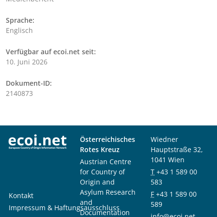
Sprache:
Englisch
Verfügbar auf ecoi.net seit:
10. Juni 2026
Dokument-ID:
2140873
Österreichisches
Wiedner
Rotes Kreuz
Hauptstraße 32,
1041 Wien
Austrian Centre
for Country of
T
+43 1 589 00
Origin and
583
Asylum Research
F
+43 1 589 00
Kontakt
and
589
Impressum & Haftungsausschluss
Documentation
info@ecoi.net