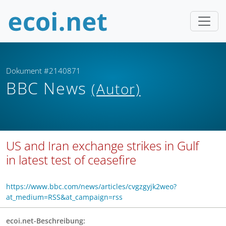
Dokument #2140871
BBC News
(Autor)
US and Iran exchange strikes in Gulf
in latest test of ceasefire
https://www.bbc.com/news/articles/cvgzgyjk2weo?
at_medium=RSS&at_campaign=rss
ecoi.net-Beschreibung: