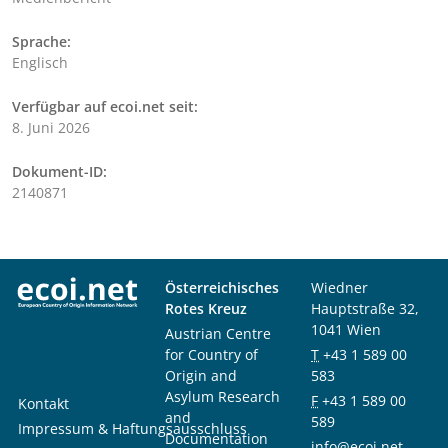
Sprache:
Englisch
Verfügbar auf ecoi.net seit:
8. Juni 2026
Dokument-ID:
2140871
Österreichisches
Wiedner
Rotes Kreuz
Hauptstraße 32,
1041 Wien
Austrian Centre
for Country of
T
+43 1 589 00
Origin and
583
Asylum Research
F
+43 1 589 00
Kontakt
and
589
Impressum & Haftungsausschluss
Documentation
info@ecoi.net