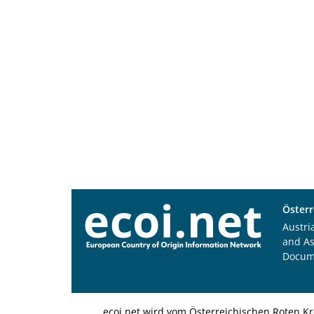
Österr
Austri
and A
Docum
ecoi.net wird vom Österreichischen Roten Kr