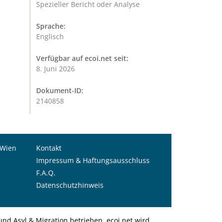
Spezieller Bericht oder Analyse
Sprache:
Englisch
Verfügbar auf ecoi.net seit:
8. Juni 2026
Dokument-ID:
2140858
 Wien
Kontakt
Impressum & Haftungsausschluss
F.A.Q.
Datenschutzhinweis
nd Asyl & Migration betrieben. ecoi.net wird