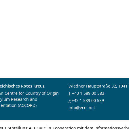
eichisches Rotes Kreuz
Wiedner Hauptstraße 32, 1041
an Centre for Country of Origin
T
+43 1 589 00 583
sylum Research and
F
+43 1 589 00 589
entation (ACCORD)
info@ecoi.net
euz (Abteilung ACCORD) in Kooperation mit dem Informationsverbu