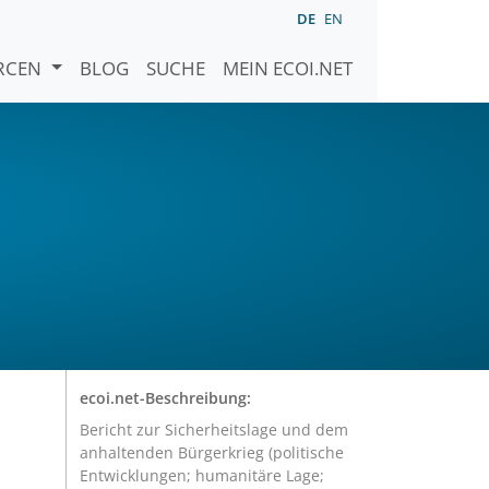
DE
EN
URCEN
BLOG
SUCHE
MEIN ECOI.NET
ecoi.net-Beschreibung:
Bericht zur Sicherheitslage und dem
anhaltenden Bürgerkrieg (politische
Entwicklungen; humanitäre Lage;