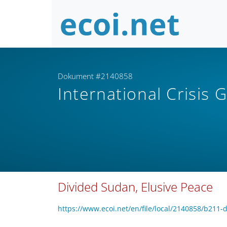
Dokument #2140858
International Crisis
Divided Sudan, Elusive Peace
https://www.ecoi.net/en/file/local/2140858/b21