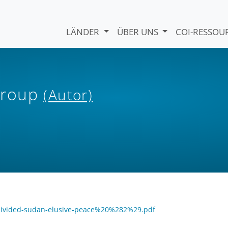
LÄNDER
ÜBER UNS
COI-RESSO
 Group
(Autor)
1-divided-sudan-elusive-peace%20%282%29.pdf