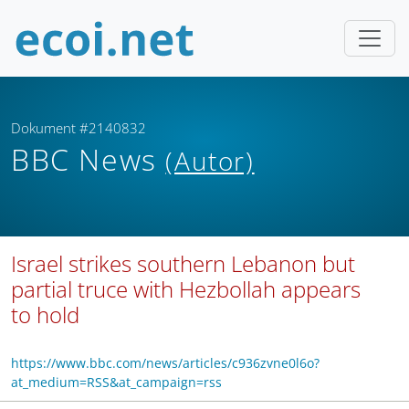
Dokument #2140832
BBC News
(Autor)
Israel strikes southern Lebanon but
partial truce with Hezbollah appears
to hold
https://www.bbc.com/news/articles/c936zvne0l6o?
at_medium=RSS&at_campaign=rss