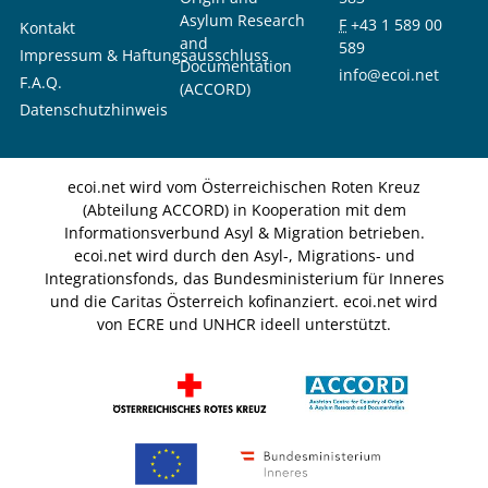
Asylum Research
F
+43 1 589 00
Kontakt
and
589
Impressum & Haftungsausschluss
Documentation
info@ecoi.net
F.A.Q.
(ACCORD)
Datenschutzhinweis
ecoi.net wird vom Österreichischen Roten Kreuz
(Abteilung ACCORD) in Kooperation mit dem
Informationsverbund Asyl & Migration betrieben.
ecoi.net wird durch den Asyl-, Migrations- und
Integrationsfonds, das Bundesministerium für Inneres
und die Caritas Österreich kofinanziert. ecoi.net wird
von ECRE und UNHCR ideell unterstützt.