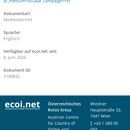
at_medium=RSS&at_campaign=rss
Dokumentart:
Medienbericht
Sprache:
Englisch
Verfügbar auf ecoi.net seit:
8. Juni 2026
Dokument-ID:
2140832
Österreichisches
Wiedner
Rotes Kreuz
Hauptstraße 32,
1041 Wien
Austrian Centre
for Country of
T
+43 1 589 00
Origin and
583