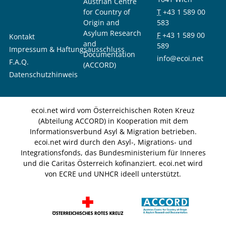
Austrian Centre
for Country of
T
+43 1 589 00
Origin and
583
Asylum Research
F
+43 1 589 00
Kontakt
and
589
Impressum & Haftungsausschluss
Documentation
info@ecoi.net
F.A.Q.
(ACCORD)
Datenschutzhinweis
ecoi.net wird vom Österreichischen Roten Kreuz
(Abteilung ACCORD) in Kooperation mit dem
Informationsverbund Asyl & Migration betrieben.
ecoi.net wird durch den Asyl-, Migrations- und
Integrationsfonds, das Bundesministerium für Inneres
und die Caritas Österreich kofinanziert. ecoi.net wird
von ECRE und UNHCR ideell unterstützt.