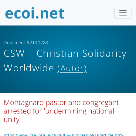
Dokument #2140784
CSW – Christian Solidarity
Worldwide
(Autor)
Montagnard pastor and congregant
arrested for 'undermining national
unity'
https://www.csw.org.uk/2026/06/01/press/6816/article.htm