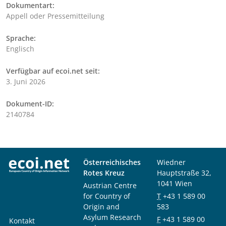
Dokumentart:
Appell oder Pressemitteilung
Sprache:
Englisch
Verfügbar auf ecoi.net seit:
3. Juni 2026
Dokument-ID:
2140784
Österreichisches
Wiedner
Rotes Kreuz
Hauptstraße 32,
1041 Wien
Austrian Centre
for Country of
T
+43 1 589 00
Origin and
583
Asylum Research
F
+43 1 589 00
Kontakt