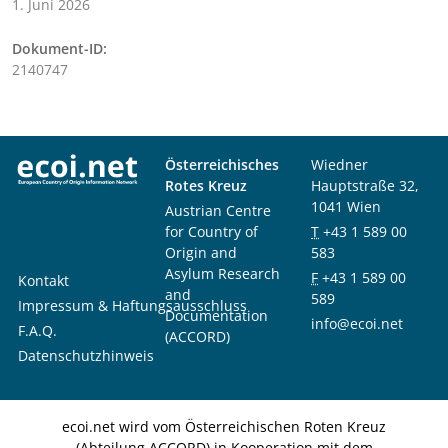
1. Juni 2026
Dokument-ID:
2140747
Österreichisches
Wiedner
Rotes Kreuz
Hauptstraße 32,
1041 Wien
Austrian Centre
for Country of
T
+43 1 589 00
Origin and
583
Asylum Research
F
+43 1 589 00
Kontakt
and
589
Impressum & Haftungsausschluss
Documentation
info@ecoi.net
F.A.Q.
(ACCORD)
Datenschutzhinweis
ecoi.net wird vom Österreichischen Roten Kreuz
(Abteilung ACCORD) in Kooperation mit dem