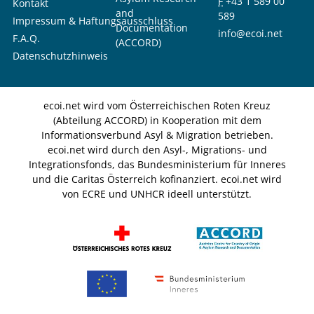
F
+43 1 589 00
Kontakt
and
589
Impressum & Haftungsausschluss
Documentation
info@ecoi.net
F.A.Q.
(ACCORD)
Datenschutzhinweis
ecoi.net wird vom Österreichischen Roten Kreuz
(Abteilung ACCORD) in Kooperation mit dem
Informationsverbund Asyl & Migration betrieben.
ecoi.net wird durch den Asyl-, Migrations- und
Integrationsfonds, das Bundesministerium für Inneres
und die Caritas Österreich kofinanziert. ecoi.net wird
von ECRE und UNHCR ideell unterstützt.