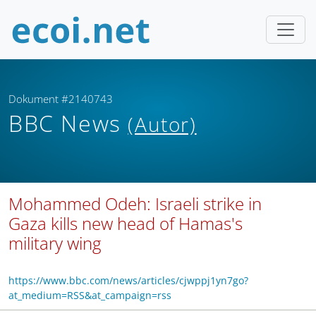
Dokument #2140743
BBC News
(Autor)
Mohammed Odeh: Israeli strike in
Gaza kills new head of Hamas's
military wing
https://www.bbc.com/news/articles/cjwppj1yn7go?
at_medium=RSS&at_campaign=rss