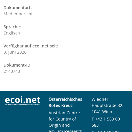
Dokumentart:
Medienbericht
Sprache:
Englisch
Verfügbar auf ecoi.net seit:
3. Juni 2026
Dokument-ID:
2140743
Österreichisches
Wiedner
Rotes Kreuz
Hauptstraße 32,
1041 Wien
Austrian Centre
for Country of
T
+43 1 589 00
Origin and
583
Asylum Research