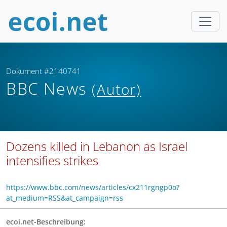
Dokument #2140741
BBC News
(Autor)
Dozens killed in Lebanon as Israel
intensifies strikes
https://www.bbc.com/news/articles/cx211rgngp0o?
at_medium=RSS&at_campaign=rss
ecoi.net-Beschreibung: