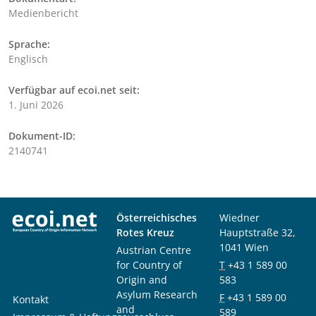
Medienbericht
Sprache:
Englisch
Verfügbar auf ecoi.net seit:
1. Juni 2026
Dokument-ID:
2140741
Österreichisches
Wiedner
Rotes Kreuz
Hauptstraße 32,
1041 Wien
Austrian Centre
for Country of
T
+43 1 589 00
Origin and
583
Asylum Research
F
+43 1 589 00
Kontakt
and
589