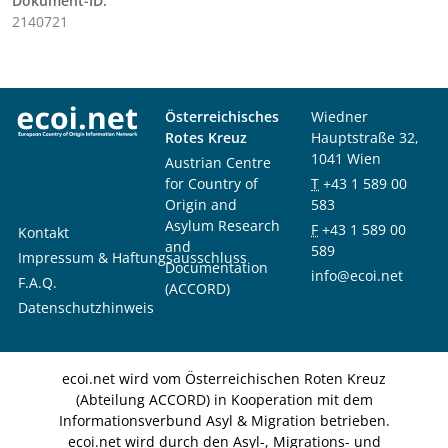
Dokument-ID:
2140721
Österreichisches
Wiedner
Rotes Kreuz
Hauptstraße 32,
1041 Wien
Austrian Centre
for Country of
T
+43 1 589 00
Origin and
583
Asylum Research
F
+43 1 589 00
Kontakt
and
589
Impressum & Haftungsausschluss
Documentation
info@ecoi.net
F.A.Q.
(ACCORD)
Datenschutzhinweis
ecoi.net wird vom Österreichischen Roten Kreuz
(Abteilung ACCORD) in Kooperation mit dem
Informationsverbund Asyl & Migration betrieben.
ecoi.net wird durch den Asyl-, Migrations- und