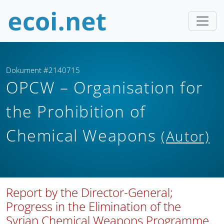
Dokument #2140715
OPCW – Organisation for
the Prohibition of
Chemical Weapons
(Autor)
Report by the Director-General;
Progress in the Elimination of the
Syrian Chemical Weapons Programme