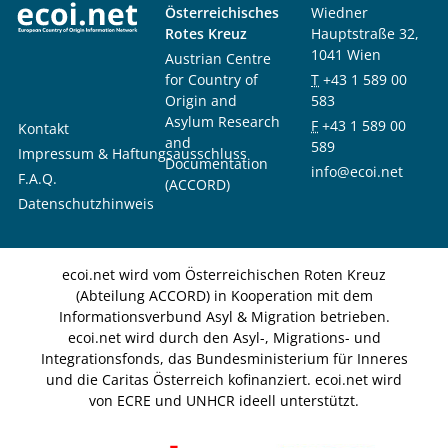
Österreichisches
Wiedner
Rotes Kreuz
Hauptstraße 32,
1041 Wien
Austrian Centre
for Country of
T
+43 1 589 00
Origin and
583
Asylum Research
F
+43 1 589 00
Kontakt
and
589
Impressum & Haftungsausschluss
Documentation
info@ecoi.net
F.A.Q.
(ACCORD)
Datenschutzhinweis
ecoi.net wird vom Österreichischen Roten Kreuz
(Abteilung ACCORD) in Kooperation mit dem
Informationsverbund Asyl & Migration betrieben.
ecoi.net wird durch den Asyl-, Migrations- und
Integrationsfonds, das Bundesministerium für Inneres
und die Caritas Österreich kofinanziert. ecoi.net wird
von ECRE und UNHCR ideell unterstützt.