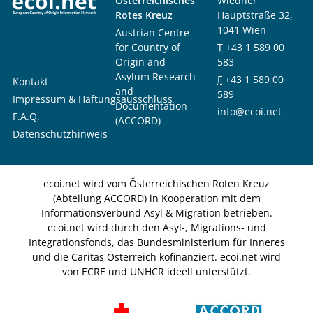
Österreichisches
Wiedner
Rotes Kreuz
Hauptstraße 32,
1041 Wien
Austrian Centre
for Country of
T
+43 1 589 00
Origin and
583
Asylum Research
F
+43 1 589 00
Kontakt
and
589
Impressum & Haftungsausschluss
Documentation
info@ecoi.net
F.A.Q.
(ACCORD)
Datenschutzhinweis
ecoi.net wird vom Österreichischen Roten Kreuz
(Abteilung ACCORD) in Kooperation mit dem
Informationsverbund Asyl & Migration betrieben.
ecoi.net wird durch den Asyl-, Migrations- und
Integrationsfonds, das Bundesministerium für Inneres
und die Caritas Österreich kofinanziert. ecoi.net wird
von ECRE und UNHCR ideell unterstützt.