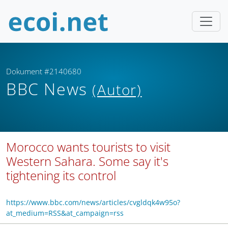
Dokument #2140680
BBC News
(Autor)
Morocco wants tourists to visit
Western Sahara. Some say it's
tightening its control
https://www.bbc.com/news/articles/cvgldqk4w95o?
at_medium=RSS&at_campaign=rss