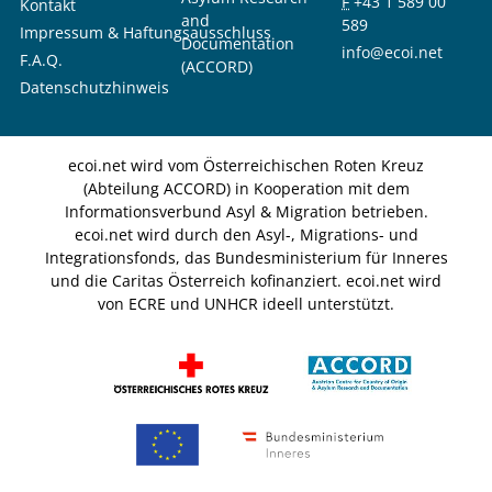
F
+43 1 589 00
Kontakt
and
589
Impressum & Haftungsausschluss
Documentation
info@ecoi.net
F.A.Q.
(ACCORD)
Datenschutzhinweis
ecoi.net wird vom Österreichischen Roten Kreuz
(Abteilung ACCORD) in Kooperation mit dem
Informationsverbund Asyl & Migration betrieben.
ecoi.net wird durch den Asyl-, Migrations- und
Integrationsfonds, das Bundesministerium für Inneres
und die Caritas Österreich kofinanziert. ecoi.net wird
von ECRE und UNHCR ideell unterstützt.