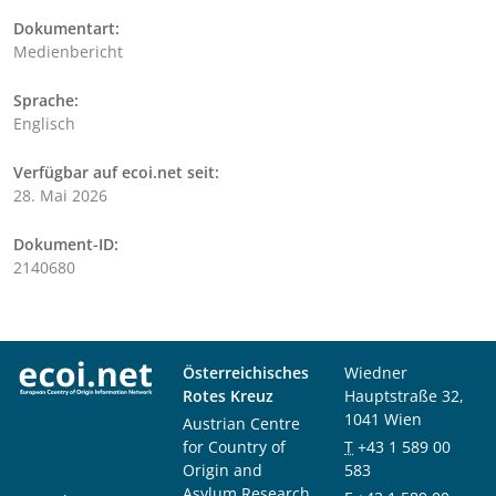
Dokumentart:
Medienbericht
Sprache:
Englisch
Verfügbar auf ecoi.net seit:
28. Mai 2026
Dokument-ID:
2140680
Österreichisches
Wiedner
Rotes Kreuz
Hauptstraße 32,
1041 Wien
Austrian Centre
for Country of
T
+43 1 589 00
Origin and
583
Asylum Research