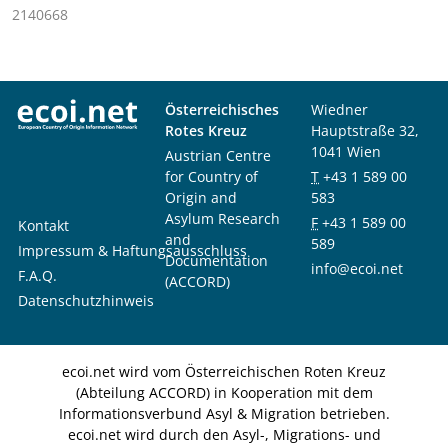
2140668
Österreichisches
Wiedner
Rotes Kreuz
Hauptstraße 32,
1041 Wien
Austrian Centre
for Country of
T
+43 1 589 00
Origin and
583
Asylum Research
F
+43 1 589 00
Kontakt
and
589
Impressum & Haftungsausschluss
Documentation
info@ecoi.net
F.A.Q.
(ACCORD)
Datenschutzhinweis
ecoi.net wird vom Österreichischen Roten Kreuz
(Abteilung ACCORD) in Kooperation mit dem
Informationsverbund Asyl & Migration betrieben.
ecoi.net wird durch den Asyl-, Migrations- und