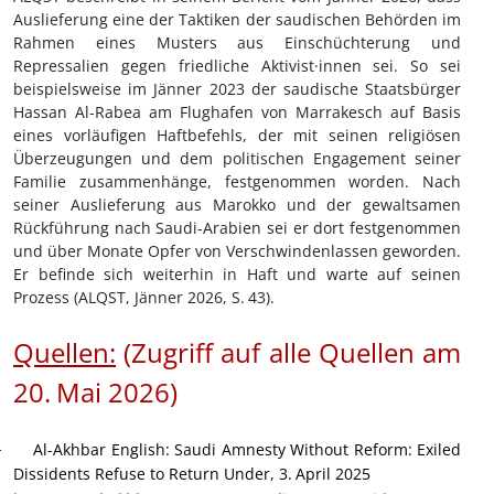
Auslieferung eine der Taktiken der saudischen Behörden im
Rahmen eines Musters aus Einschüchterung und
Repressalien gegen friedliche Aktivist
·innen sei
. So sei
beispielsweise im Jänner 2023 der saudische Staatsbürger
Hassan Al-Rabea am Flughafen von Marrakesch auf Basis
eines vorläufigen Haftbefehls, der mit seinen religiösen
Überzeugungen und dem politischen Engagement seiner
Familie zusammenhänge, festgenommen worden. Nach
seiner Auslieferung aus Marokko und der gewaltsamen
Rückführung nach Saudi-Arabien sei er dort festgenommen
und über Monate Opfer von Verschwindenlassen geworden.
Er befinde sich weiterhin in Haft und warte auf seinen
Prozess (ALQST, Jänner 2026, S.
43).
Quellen:
(Zugriff auf alle Quellen am
20.
Mai 2026
)
Al-Akhbar English: Saudi Amnesty Without Reform: Exiled
·
Dissidents Refuse to Return Under, 3.
April 2025