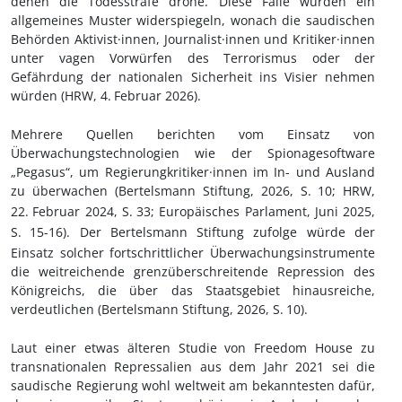
denen die Todesstrafe drohe. Diese Fälle würden ein
allgemeines Muster widerspiegeln, wonach die saudischen
Behörden Aktivist·innen, Journalist·innen und Kritiker·innen
unter vagen Vorwürfen des Terrorismus oder der
Gefährdung der nationalen Sicherheit ins Visier nehmen
würden (HRW, 4.
Februar 2026).
Mehrere Quellen berichten vom Einsatz von
Überwachungstechnologien wie der Spionagesoftware
„Pegasus“, um Regierungkritiker
·innen im In- und Ausland
zu überwachen (Bertelsmann Stiftung, 2026, S.
10; HRW,
22.
Februar 2024, S.
33; Europäisches Parlament, Juni 2025,
S.
15-16). Der Bertelsmann Stiftung zufolge würde der
Einsatz solcher fortschrittlicher Überwachungsinstrumente
die weitreichende grenzüberschreitende Repression des
Königreichs, die über das Staatsgebiet hinausreiche,
verdeutlichen (Bertelsmann Stiftung, 2026, S.
10).
Laut einer etwas älteren Studie von Freedom House zu
transnationalen Repressalien aus dem Jahr 2021 sei die
saudische Regierung wohl weltweit am bekanntesten dafür,