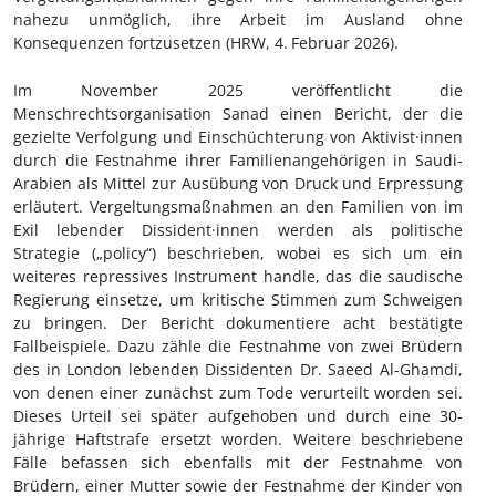
nahezu unmöglich, ihre Arbeit im Ausland ohne
Konsequenzen fortzusetzen (HRW, 4.
Februar 2026).
Im November 2025 veröffentlicht die
Menschrechtsorganisation Sanad einen Bericht, der die
gezielte Verfolgung und Einschüchterung von Aktivist·innen
durch die Festnahme ihrer Familienangehörigen in Saudi-
Arabien als Mittel zur Ausübung von Druck und Erpressung
erläutert. Vergeltungsmaßnahmen an den Familien von im
Exil lebender Dissident·innen werden als politische
Strategie („policy“) beschrieben, wobei es sich um ein
weiteres repressives Instrument handle, das die saudische
Regierung einsetze, um kritische Stimmen zum Schweigen
zu bringen. Der Bericht dokumentiere acht bestätigte
Fallbeispiele. Dazu zähle die Festnahme von zwei Brüdern
des in London lebenden Dissidenten Dr. Saeed Al-Ghamdi,
von denen einer zunächst zum Tode verurteilt worden sei.
Dieses Urteil sei später aufgehoben und durch eine 30-
jährige Haftstrafe ersetzt worden. Weitere beschriebene
Fälle befassen sich ebenfalls mit der Festnahme von
Brüdern, einer Mutter sowie der Festnahme der Kinder von