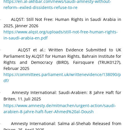
https://en.al-akhbar.com/news/saudi-amnesty-without-
reform--exiled-dissidents-refuse-to-re
ALQST: Still Not Free: Human Rights in Saudi Arabia in
·
2025, Jänner 2026
https://www.alqst.org/uploads/still-not-free-human-rights-
in-saudi-arabia-en.pdf
ALQST et al.: Written Evidence Submitted to UK
·
Parliament by ALQST for Human Rights, Bahrain Institute for
Rights and Democracy (BIRD), Fairsquare (TRUK0127),
Februar 2025
https://committees.parliament.uk/writtenevidence/138090/p
df/
Amnesty International: Saudi-Arabien: 8 Jahre Haft für
·
Briten, 11.
Juli 2025
https://www.amnesty.de/mitmachen/urgent-action/saudi-
arabien-8-jahre-haft-fuer-Ahmed%20al-Doush
Amnesty International: Salma al-Shehab Released from
·
Prison, 25.
April 2025