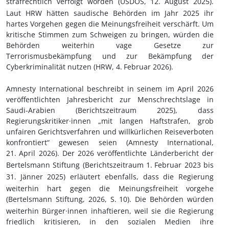
strafrechtlich verfolgt worden
(USDOS, 12.
August 2025)
.
Laut HRW hätten saudische Behörden im Jahr 2025 ihr
hartes Vorgehen gegen die Meinungsfreiheit verschärft. Um
kritische Stimmen zum Schweigen zu bringen, würden die
Behörden weiterhin vage Gesetze zur
Terrorismusbekämpfung und zur Bekämpfung der
Cyberkriminalität nutzen
(HRW, 4.
Februar 2026).
Amnesty International beschreibt in seinem im April 2026
veröffentlichten Jahresbericht zur Menschrechtslage in
Saudi-Arabien (Berichtszeitraum 2025), dass
Regierungskritiker·innen „mit langen Haftstrafen, grob
unfairen Gerichtsverfahren und willkürlichen Reiseverboten
konfrontiert“ gewesen seien (Amnesty International,
21.
April 2026).
Der 2026 veröffentlichte Länderbericht der
Bertelsmann Stiftung (Berichtszeitraum 1.
Februar 2023 bis
31.
Jänner 2025) erläutert ebenfalls, dass die Regierung
weiterhin hart gegen die Meinungsfreiheit vorgehe
(Bertelsmann Stiftung, 2026, S.
10)
. Die Behörden würden
weiterhin Bürger
·innen inhaftieren
, weil sie die Regierung
friedlich kritisieren, in den sozialen Medien ihre