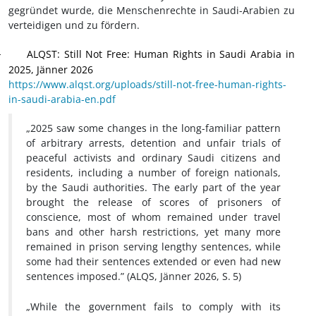
gegründet wurde, die Menschenrechte in Saudi-Arabien zu
verteidigen und zu fördern.
ALQST: Still Not Free: Human Rights in Saudi Arabia in
·
2025, Jänner 2026
https://www.alqst.org/uploads/still-not-free-human-rights-
in-saudi-arabia-en.pdf
„2025 saw some changes in the long-familiar pattern
of arbitrary arrests, detention and unfair trials of
peaceful activists and ordinary Saudi citizens and
residents, including a number of foreign nationals,
by the Saudi authorities. The early part of the year
brought the release of scores of prisoners of
conscience, most of whom remained under travel
bans and other harsh restrictions, yet many more
remained in prison serving lengthy sentences, while
some had their sentences extended or even had new
sentences imposed.” (ALQS, Jänner 2026, S.
5)
„While the government fails to comply with its