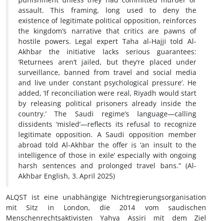
assault. This framing, long used to deny the
existence of legitimate political opposition, reinforces
the kingdom’s narrative that critics are pawns of
hostile powers. Legal expert Taha al-Hajji told Al-
Akhbar the initiative lacks serious guarantees:
‘Returnees aren’t jailed, but they’re placed under
surveillance, banned from travel and social media
and live under constant psychological pressure’. He
added, ‘If reconciliation were real, Riyadh would start
by releasing political prisoners already inside the
country.’ The Saudi regime’s language—calling
dissidents ‘misled’—reflects its refusal to recognize
legitimate opposition. A Saudi opposition member
abroad told Al-Akhbar the offer is ‘an insult to the
intelligence of those in exile’ especially with ongoing
harsh sentences and prolonged travel bans.” (Al-
Akhbar English, 3.
April 2025)
ALQST ist eine unabhängige Nichtregierungsorganisation
mit Sitz in London, die 2014 vom saudischen
Menschenrechtsaktivisten Yahya Assiri mit dem Ziel