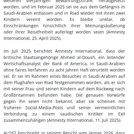
weiteren vierjährigen Bewährungsstrafe, herabgesetzt
worden, und im Februar 2025 sei sie aus dem Gefängnis in
Saudi-Arabien entlassen und in Riad wieder mit ihren zwei
Kindern vereint worden. Es bleibe unklar, ob
Einschränkungen hinsichtlich ihrer Meinungsäußerung
oder ihrer Reisefreiheit auferlegt worden seien
(Amnesty
International, 25.
April 2025)
.
Im Juli 2025 berichtet Amnesty International, dass der
britische Staatsangehörige Ahmed al-Doush, ein leitender
Wirtschaftsanalyst der Bank of America, in Saudi-Arabien
ohne faires Verfahren zu acht Jahren Haft verurteilt worden
sei. Er sei im Rahmen eines Besuches in Saudi-Arabien auf
dem Flughafen von Riad festgenommen worden, als er sich
mit seiner Frau und seinen Kindern auf dem Rückweg nach
Großbritannien befunden habe. Die genauen Vorwürfe
gegen ihn seien nicht bekannt, aber sie scheinen mit
früheren Social-Media-Posts und seiner vermeintlichen
Verbindung zu einem saudischen Kritiker im Exil
zusammenzuhängen (Amnesty International, 11.
Juli 2025).
ALQST beschreibt in seinem Bericht vom Jänner 2026, dass