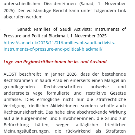
unterschiedlichen Dissident·innen (Sanad, 1.
November
2025). Der vollständige Bericht kann unter folgendem Link
abgerufen werden:
Sanad: Families of Saudi Activists: Instruments of
·
Pressure and Political Blackmail, 1.
November 2025
https://sanad.uk/2025/11/01/families-of-saudi-activists-
instruments-of-pressure-and-political-blackmail/
Lage von Regimekritiker·innen im In- und Ausland
ALQST beschreibt im Jänner 2026, dass der bestehende
Rechtsrahmen in Saudi-Arabien einerseits einen Mangel an
grundlegenden Rechtsvorschriften aufweise und
andererseits vage formulierte und restriktive Gesetze
umfasse. Dies ermögliche nicht nur die strafrechtliche
Verfolgung friedlicher Aktivist
·innen
, sondern schaffe auch
Rechtsunsicherheit. Das habe eine abschreckende Wirkung
auf alle Bürger
·innen
und Einwohner
·innen
, die Grund zur
Befürchtung hätten, wegen alltäglicher friedlicher
Meinungsäußerungen, die rückwirkend als Straftaten