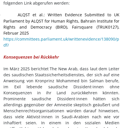
folgenden Link abgerufen werden:
ALQST et al.: Written Evidence Submitted to UK
·
Parliament by ALQST for Human Rights, Bahrain Institute for
Rights and Democracy (BIRD), Fairsquare (TRUK0127),
Februar 2025
https://committees.parliament.uk/writtenevidence/138090/p
df/
Konsequenzen bei Rückkehr
Im März 2025 berichtet
The New Arab, dass laut dem Leiter
des saudischen Staatssicherheitsdienstes, der sich auf eine
Anweisung von Kronprinz Mohammed bin Salman berufe,
im Exil lebende saudische Dissident·innen ohne
Konsequenzen in ihr Land zurückkehren könnten.
Prominente saudische Dissident·innen hätten sich
allerdings gegenüber der Amnestie skeptisch geäußert und
Menschenrechtsorganisationen würden darauf hinweisen,
dass viele Aktivist·innen in Saudi-Arabien nach wie vor
inhaftiert seien. In einem in den sozialen Medien