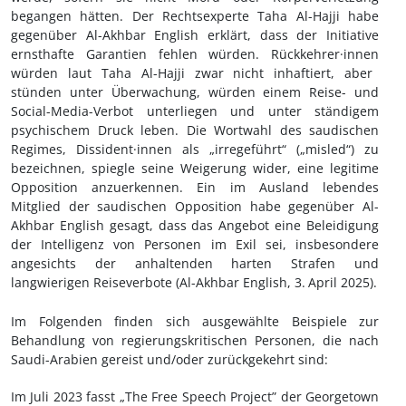
begangen hätten. Der Rechtsexperte Taha Al-Hajji habe
gegenüber Al-Akhbar English erklärt, dass der Initiative
ernsthafte Garantien fehlen würden. Rückkehrer
·innen
würden laut Taha Al-Hajji zwar nicht inhaftiert, aber
stünden unter Überwachung, würden einem Reise- und
Social-Media-Verbot unterliegen und unter ständigem
psychischem Druck leben. Die Wortwahl des saudischen
Regimes, Dissident
·innen
als „irregeführt“ („misled“) zu
bezeichnen, spiegle seine Weigerung wider, eine legitime
Opposition anzuerkennen. Ein im Ausland lebendes
Mitglied der saudischen Opposition habe gegenüber Al-
Akhbar English gesagt, dass das Angebot eine Beleidigung
der Intelligenz von Personen im Exil sei, insbesondere
angesichts der anhaltenden harten Strafen und
langwierigen Reiseverbote (Al-Akhbar English, 3.
April 2025).
Im Folgenden finden sich ausgewählte Beispiele zur
Behandlung von regierungskritischen Personen, die nach
Saudi-Arabien gereist und/oder zurückgekehrt sind:
Im Juli 2023 fasst „
The Free Speech Project” der Georgetown