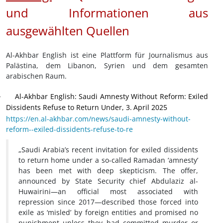
und Informationen aus
ausgewählten Quellen
Al-Akhbar English ist eine Plattform für Journalismus aus
Palästina, dem Libanon, Syrien und dem gesamten
arabischen Raum.
Al-Akhbar English: Saudi Amnesty Without Reform: Exiled
·
Dissidents Refuse to Return Under, 3.
April 2025
https://en.al-akhbar.com/news/saudi-amnesty-without-
reform--exiled-dissidents-refuse-to-re
„Saudi Arabia’s recent invitation for exiled dissidents
to return home under a so-called Ramadan ‘amnesty’
has been met with deep skepticism. The offer,
announced by State Security chief Abdulaziz al-
Huwairini—an official most associated with
repression since 2017—described those forced into
exile as ‘misled’ by foreign entities and promised no
punishment unless they had committed murder or