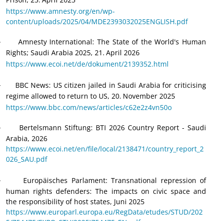
https://www.amnesty.org/en/wp-
content/uploads/2025/04/MDE2393032025ENGLISH.pdf
Amnesty International: The State of the World's Human
·
Rights; Saudi Arabia 2025, 21.
April 2026
https://www.ecoi.net/de/dokument/2139352.html
BBC News: US citizen jailed in Saudi Arabia for criticising
·
regime allowed to return to US, 20.
November 2025
https://www.bbc.com/news/articles/c62e2z4vn50o
Bertelsmann Stiftung: BTI 2026 Country Report - Saudi
·
Arabia, 2026
https://www.ecoi.net/en/file/local/2138471/country_report_2
026_SAU.pdf
Europäisches Parlament: Transnational repression of
·
human rights defenders: The impacts on civic space and
the responsibility of host states, Juni 2025
https://www.europarl.europa.eu/RegData/etudes/STUD/202