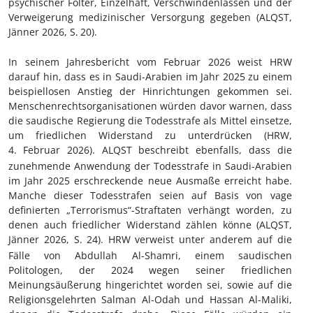
psychischer Folter, Einzelhaft, Verschwindenlassen und der
Verweigerung medizinischer Versorgung gegeben (ALQST,
Jänner 2026, S.
20).
In seinem Jahresbericht vom Februar 2026 weist HRW
darauf hin, dass es in Saudi-Arabien im Jahr 2025 zu einem
beispiellosen Anstieg der Hinrichtungen gekommen sei.
Menschenrechtsorganisationen würden davor warnen, dass
die saudische Regierung die Todesstrafe als Mittel einsetze,
um friedlichen Widerstand zu unterdrücken (HRW,
4.
Februar 2026). ALQST beschreibt ebenfalls, dass die
zunehmende Anwendung der Todesstrafe in Saudi-Arabien
im Jahr 2025 erschreckende neue Ausmaße erreicht habe.
Manche dieser Todesstrafen seien auf Basis von vage
definierten „Terrorismus“-Straftaten verhängt worden, zu
denen auch friedlicher Widerstand zählen könne (ALQST,
Jänner 2026, S.
24). HRW verweist unter anderem auf die
Fälle von Abdullah Al-Shamri, einem saudischen
Politologen, der 2024 wegen seiner friedlichen
Meinungsäußerung hingerichtet worden sei, sowie auf die
Religionsgelehrten Salman Al-Odah und Hassan Al-Maliki,