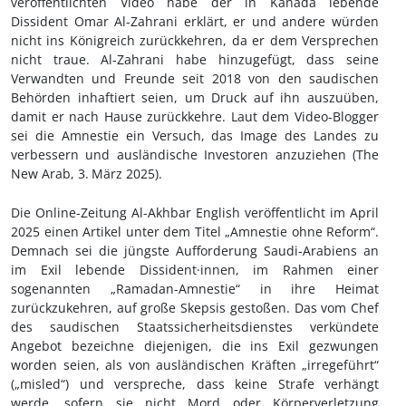
veröffentlichten Video habe der in Kanada lebende
Dissident Omar Al-Zahrani erklärt, er und andere würden
nicht ins Königreich zurückkehren, da er dem Versprechen
nicht traue. Al-Zahrani habe hinzugefügt, dass seine
Verwandten und Freunde seit 2018 von den saudischen
Behörden inhaftiert seien, um Druck auf ihn auszuüben,
damit er nach Hause zurückkehre. Laut dem Video-Blogger
sei die Amnestie ein Versuch, das Image des Landes zu
verbessern und ausländische Investoren anzuziehen (The
New Arab, 3.
März 2025).
Die Online-Zeitung Al-Akhbar English veröffentlicht im April
2025 einen Artikel unter dem Titel „Amnestie ohne Reform“.
Demnach sei die jüngste Aufforderung Saudi-Arabiens an
im Exil lebende Dissident
·innen
, im Rahmen einer
sogenannten „Ramadan-Amnestie“ in ihre Heimat
zurückzukehren, auf große Skepsis gestoßen. Das vom Chef
des saudischen Staatssicherheitsdienstes verkündete
Angebot
bezeichne diejenigen, die ins Exil gezwungen
worden seien, als von ausländischen Kräften „irregeführt“
(„misled“) und verspreche, dass keine Strafe verhängt
werde, sofern sie nicht Mord oder Körperverletzung