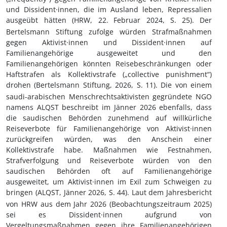
und Dissident·innen, die im Ausland leben, Repressalien
ausgeübt hätten (HRW, 22.
Februar 2024, S.
25). Der
Bertelsmann Stiftung zufolge würden Strafmaßnahmen
gegen Aktivist·innen und Dissident·innen auf
Familienangehörige ausgeweitet und den
Familienangehörigen könnten Reisebeschränkungen oder
Haftstrafen als Kollektivstrafe („collective punishment“)
drohen (Bertelsmann Stiftung, 2026, S.
11).
Die von einem
saudi-arabischen Menschrechtsaktivisten gegründete NGO
namens ALQST
beschreibt im Jänner 2026 ebenfalls, dass
die saudischen Behörden zunehmend auf willkürliche
Reiseverbote für Familienangehörige von Aktivist·innen
zurückgreifen würden, was den Anschein einer
Kollektivstrafe habe. Maßnahmen wie Festnahmen,
Strafverfolgung und Reiseverbote würden von den
saudischen Behörden oft auf Familienangehörige
ausgeweitet, um Aktivist·innen im Exil zum Schweigen zu
bringen (ALQST, Jänner 2026, S.
44). Laut dem Jahresbericht
von HRW aus dem Jahr 2026 (Beobachtungszeitraum 2025)
sei es Dissident·innen aufgrund von
Vergeltungsmaßnahmen gegen ihre Familienangehörigen