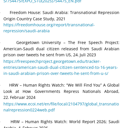
5/754475/EXPO_STU(2025)754475_EN.pdf
Freedom House: Saudi Arabia: Transnational Repression
·
Origin Country Case Study, 2021
https://freedomhouse.org/report/transnational-
repression/saudi-arabia
Georgetown University – The Free Speech Project:
·
American-Saudi dual citizen released from Saudi Arabian
prison over tweets he sent from US, 24.
Juli 2023
https://freespeechproject.georgetown.edu/tracker-
entries/american-saudi-dual-citizen-sentenced-to-16-years-
in-saudi-arabian-prison-over-tweets-he-sent-from-u-s/
HRW – Human Rights Watch: “We Will Find You” A Global
·
Look at How Governments Repress Nationals Abroad,
22.
Februar 2024
https://www.ecoi.net/en/file/local/2104797/global_transnatio
nalrepression0224web.pdf
HRW – Human Rights Watch: World Report 2026; Saudi
·
Arabia, 4.
Februar 2026