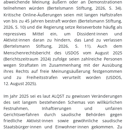
abweichende Meinung äußern oder an Demonstrationen
teilnehmen würden (Bertelsmann Stiftung, 2026, S.
34).
Kritische Online-Äußerungen seien mit langen Haftstrafen
von bis zu 45 Jahren bestraft worden
(Bertelsmann Stiftung,
2026, S.
10) und
die Regierung setze Reiseverbote häufig als
repressives Mittel ein, um Dissident
·innen
und
Aktivist
·innen
daran zu hindern, das Land zu verlassen
(Bertelsmann Stiftung, 2026, S.
11). Auch dem
Menschenrechtsbericht des USDOS vom August 2025
(Berichtszeitraum 2024) zufolge seien zahlreiche Personen
wegen Straftaten im Zusammenhang mit der Ausübung
ihres Rechts auf freie Meinungsäußerung festgenommen
und zu Freiheitsstrafen verurteilt worden (USDOS,
12.
August 2025).
Im Jahr 2025 sei es laut ALQST zu gewissen Veränderungen
des seit langem bestehenden Schemas von willkürlichen
Festnahmen, Inhaftierungen und unfairen
Gerichtsverfahren durch saudische Behörden gegen
friedliche Aktivist
·innen
sowie gewöhnliche saudische
Staatsbürger
·innen
und Einwohner
·innen gekommen
. Zu