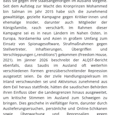
dass sie gegen ihre Staatsangehörigen im Ausland vorgehe.
Seit dem Aufstieg zur Macht des Kronprinzen Mohammed
bin Salman im Jahr 2015 habe sich die zunehmend
gewalttätige, gezielte Kampagne gegen Kritiker·innen und
ehemalige Insider, darunter auch Mitglieder der
Königsfamilie, rasch verschärft. Im Rahmen dieser
Kampagne sei es in neun Ländern im Nahen Osten, in
Europa, Nordamerika und Asien in großem Umfang zum
Einsatz von Spionagesoftware, Strafmaßnahmen gegen
Stellvertreter, Inhaftierungen, Übergriffen und
Verschleppungen („renditions“) gekommen (Freedom House,
2021). Im Jänner 2026 beschreibt der ALQST-Bericht
ebenfalls, dass Saudis im Ausland oft weiterhin
verschiedenen Formen grenzüberschreitender Repression
ausgesetzt seien. Da der zivile Handlungsspielraum im
Inland verschwunden sei und Aktivismus zunehmend aus
dem Exil heraus stattfinde, hätten die saudischen Behörden
ihren Einfluss über die Landesgrenzen hinaus ausgeweitet,
um kritische Stimmen im Ausland zum Schweigen zu
bringen. Dies geschehe in vielfältiger Form, darunter durch
Auslieferungsersuchen, persönliche und Online-Schikanen
sowie Überwachung und Repressalien gegen