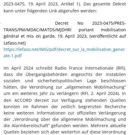
2023-0475, 19.
April 2023, Artikel 1). Das gesamte Dekret
kann unter folgenden Link abgerufen werden:
Decret No 2023-0475/PRES-
·
TRANS/PM/MDAC/MATDS/MJDHRI portant mobilisation
général et mis on garde, 19.
April 2023, (veröffentlicht auf
Lefaso.net)
https://lefaso.net/IMG/pdf/decret_sur_la_mobilisation_gener
ale-1.pdf
Im April 2024 schreibt Radio France Internationale (RFI),
dass die Übergangsbehörden angesichts der instabilen
sozialen und sicherheitspolitischen Lage beschlossen
hätten, die Verordnung zur „allgemeinen Mobilmachung“
um ein weiteres Jahr zu verlängern (RFI, 2.
April 2024). In
den ACCORD derzeit zur Verfügung stehenden Quellen
konnten im Rahmen der zeitlich begrenzten Recherche
keine weiteren Informationen zur offiziellen Verlängerung
der
„Verordnung
über die
allgemeine Mobilmachung und
die Alarmbereitschaft“
gefunden werden. Mehrere aktuelle
Quellen beziehen sich aber weiterhin auf diese Verordnung