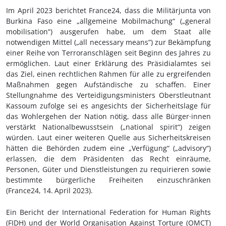
Im April 2023 berichtet France24, dass die Militärjunta von
Burkina Faso eine „allgemeine Mobilmachung“ (
„general
mobilisation“)
ausgerufen habe, um dem Staat alle
notwendigen Mittel (
„all necessary means”)
zur Bekämpfung
einer Reihe von Terroranschlägen seit Beginn des Jahres zu
erm
öglichen
. Laut einer Erklärung des Präsidialamtes sei
das Ziel, einen rechtlichen Rahmen für alle zu ergreifenden
Maßnahmen gegen Aufständische zu schaffen. Einer
Stellungnahme des Verteidigungsministers Oberstleutnant
Kassoum zufolge sei es angesichts der Sicherheitslage für
das Wohlergehen der Nation nötig, dass alle B
ürger·innen
verstärkt Nationalbewusstsein („national spirit“) zeigen
würden. Laut einer weiteren Quelle aus Sicherheitskreisen
hätten die Behörden zudem eine „Verfügung“ („advisory“)
erlassen, die dem Präsidenten das Recht einräume,
Personen, Güter und Dienstleistungen zu requirieren sowie
bestimmte bürgerliche Freiheiten einzuschränken
(France24, 14.
April 2023).
Ein Bericht der International Federation for Human Rights
(FIDH) und der World Organisation Against Torture (OMCT)