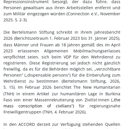
Repressionsinstrument besorgt, der dazu führe, dass
Personen gewaltsam aus ihren Arbeitsstellen entfernt und
zum Militär eingezogen würden (Connection e.V., November
2025, S.
2-3).
Die Bertelsmann Stiftung schreibt in ihrem Jahresbericht
2026 (Berichtszeitraum 1.
Februar 2023 bis 31.
Jänner 2025),
dass Männer und Frauen ab 18 Jahren gemäß des im April
2023 erlassenen Allgemeinen Mobilmachungserlasses
verpflichtet seien, sich beim VDP für den Wehrdienst zu
registrieren. Diese Registrierung sei jedoch nicht gänzlich
freiwillig, da es für die Behörden möglich sei, „verzichtbare
Personen“ („dispensable persons“) für die Einberufung zum
Wehrdienst zu bestimmen (Bertelsmann Stiftung, 2026,
S.
15). Im Februar 2026 berichtet The New Humanitarian
(TNH) in einem Artikel zur humanitären Lage in Burkina
Faso von einer Massenrekrutierung von Zivilist·innen („
the
mass conscription of civilians“)
für regierungsnahe
Freiwilligentruppen (TNH, 4.
Februar 2026).
In den ACCORD derzeit zur Verfügung stehenden Quellen