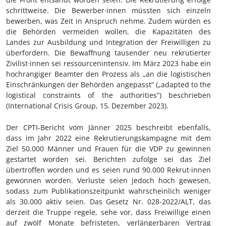
schrittweise. Die Bewerber·innen müssten sich einzeln
bewerben, was Zeit in Anspruch nehme. Zudem würden es
die Behörden vermeiden wollen, die Kapazitäten des
Landes zur Ausbildung und Integration der Freiwilligen zu
überfordern. Die Bewaffnung tausender neu rekrutierter
Zivilist·innen sei ressourcenintensiv. Im März 2023 habe ein
hochrangiger Beamter den Prozess als „an die logistischen
Einschränkungen der Behörden angepasst“ („adapted to the
logistical constraints of the authorities”) beschrieben
(International Crisis Group, 15.
Dezember 2023).
Der CPTI-Bericht vom Jänner 2025 beschreibt ebenfalls,
dass im Jahr 2022 eine Rekrutierungskampagne mit dem
Ziel 50.000 Männer und Frauen für die VDP zu gewinnen
gestartet worden sei. Berichten zufolge sei das Ziel
übertroffen worden und es seien rund 90.000 Rekrut·innen
gewonnen worden. Verluste seien jedoch hoch gewesen,
sodass zum Publikationszeitpunkt wahrscheinlich weniger
als 30.000 aktiv seien. Das Gesetz Nr. 028-2022/ALT, das
derzeit die Truppe regele, sehe vor, dass Freiwillige einen
auf zwölf Monate befristeten, verlängerbaren Vertrag