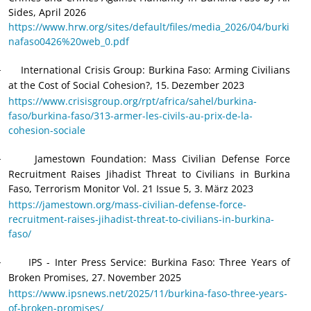
Sides, April 2026
https://www.hrw.org/sites/default/files/media_2026/04/burki
nafaso0426%20web_0.pdf
International Crisis Group: Burkina Faso: Arming Civilians
·
at the Cost of Social Cohesion?, 15.
Dezember 2023
https://www.crisisgroup.org/rpt/africa/sahel/burkina-
faso/burkina-faso/313-armer-les-civils-au-prix-de-la-
cohesion-sociale
Jamestown Foundation
: Mass Civilian Defense Force
·
Recruitment Raises Jihadist Threat to Civilians in Burkina
Faso, Terrorism Monitor Vol. 21 Issue 5, 3.
März 2023
https://jamestown.org/mass-civilian-defense-force-
recruitment-raises-jihadist-threat-to-civilians-in-burkina-
faso/
IPS - Inter Press Service: Burkina Faso: Three Years of
·
Broken Promises, 27.
November 2025
https://www.ipsnews.net/2025/11/burkina-faso-three-years-
of-broken-promises/