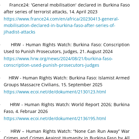
France24: 'General mobilisation' declared in Burkina Faso
·
after series of terrorist attacks, 14.
April 2023
https://www.france24.com/en/africa/20230413-general-
mobilisation-declared-in-burkina-faso-after-series-of-
jihadist-attacks
HRW - Human Rights Watch: Burkina Faso: Conscription
·
Used to Punish Prosecutors, Judges, 21.
August 2024
https://www.hrw.org/news/2024/08/21/burkina-faso-
conscription-used-punish-prosecutors-judges
HRW - Human Rights Watch: Burkina Faso: Islamist Armed
·
Groups Massacre Civilians, 15.
September 2025
https://www.ecoi.net/de/dokument/2130123.html
HRW - Human Rights Watch: World Report 2026; Burkina
·
Faso, 4.
Februar 2026
https://www.ecoi.net/de/dokument/2136195.html
HRW – Human Rights Watch: “None Can Run Away” War
·
Crimes and Crimes Against Humanity in Burkina Faso by All