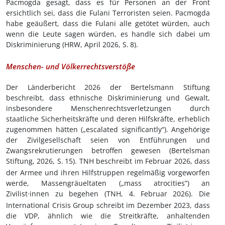
Pacmogda gesagt, dass es für Personen an der Front
ersichtlich sei, dass die Fulani Terroristen seien. Pacmogda
habe geäußert, dass die Fulani alle getötet würden, auch
wenn die Leute sagen würden, es handle sich dabei um
Diskriminierung (HRW, April 2026, S.
8).
Menschen
-
und Völkerrechtsverstöße
Der Länderbericht 2026 der
Bertelsmann Stiftung
beschreibt, dass ethnische Diskriminierung und Gewalt,
insbesondere Menschenrechtsverletzungen durch
staatliche Sicherheitskräfte und deren Hilfskräfte, erheblich
zugenommen hätten („escalated significantly“). Angehörige
der Zivilgesellschaft seien von Entführungen und
Zwangsrekrutierungen betroffen gewesen (Bertelsman
Stiftung, 2026, S.
15)
. TNH beschreibt im Februar 2026, dass
der Armee und ihren Hilfstruppen regelmäßig vorgeworfen
werde, Massengräueltaten („
mass atrocities”)
an
Zivilist
·innen
zu begehen
(TNH, 4.
Februar 2026). Die
International Crisis Group schreibt im Dezember 2023, dass
die VDP, ähnlich wie die Streitkräfte, anhaltenden