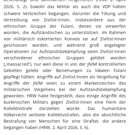
2026, S.
2). Sowohl das Militär als auch die VDP hätten
schwere Verbrechen begangen, darunter die Tötung und
Vertreibung von Zivilist
·innen
, insbesondere aus der
ethnischen Gruppe der Fulani, denen sie vorwerfen
würden, die Aufständischen zu unterstützen.
Im Rahmen
von militärisch eskortierten Konvois sei auf Zivilist·innen
geschossen worden
, und während groß angelegter
Operationen zur Aufstandsbekämpfung seien Zivilist
·innen
verschiedener ethnischer Gruppen get
ötet
worden
(„
massacred”)
, nur weil diese in von der JNIM kontrollierten
Gebieten gelebt oder Beziehungen zu lokalen Fulani
gepflegt hätten. Angriffe auf Zivilist
·innen
als Vergeltung für
Angriffe der JNIM seien zu einem Markenzeichen des
militärischen Vorgehens bei der Aufstandsbekämpfung
geworden. HRW habe festgestellt, dass einige Angriffe des
burkinischen Militärs gegen Zivilist
·innen
eine Form der
Kollektivstrafe darstellen würde. Das humanitäre
Völkerrecht verbiete Kollektivstrafen, also die absichtliche
Bestrafung von Menschen für eine Straftat, die andere
begangen haben (HRW, 2.
April 2026, S.
6).