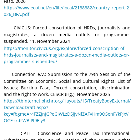
Faso, 2026
https://www.ecoi.net/en/file/local/2138382/country_report_2
026_BFA.pdf
CIVICUS
:
Forced conscription of HRDs, journalists and
·
magistrates; a dozen media outlets or programmes
suspended, 11.
November 2024
https://monitor.civicus.org/explore/forced-conscription-of-
hrds-journalists-and-magistrates-a-dozen-media-outlets-or-
programmes-suspended/
Connection e.V.: Submission to the 79th Session of the
·
Committee on Economic, Social and Cultural Rights; List of
Issues; Burkina Faso; Forced conscription, discrimination
and the right to work, CESCR (Hg.), November 2025
https://tbinternet.ohchr.org/_layouts/15/TreatyBodyExternal/
DownloadDraft.aspx?
key=fbgmeAr4FZZJnJGPeGiWLzD5jJvNlZAFVHm9QSenFYkPjxV
OGE+xdFWBIPl9EIy3
CPTI - Conscience and Peace Tax International:
·