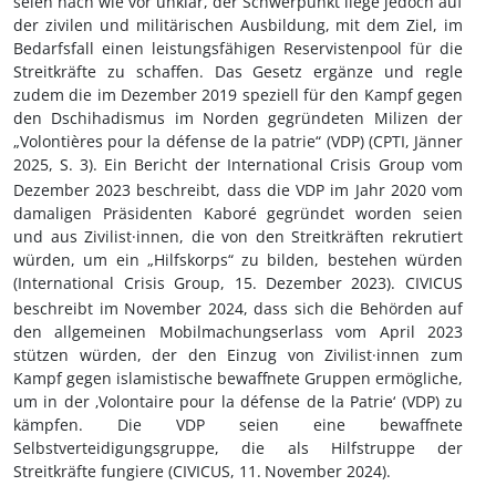
seien nach wie vor unklar, der Schwerpunkt liege jedoch auf
der zivilen und militärischen Ausbildung, mit dem Ziel, im
Bedarfsfall einen leistungsfähigen Reservistenpool für die
Streitkräfte zu schaffen. Das Gesetz ergänze und regle
zudem die im Dezember 2019 speziell für den Kampf gegen
den Dschihadismus im Norden gegründeten Milizen der
„Volontières pour la défense de la patrie“ (VDP) (CPTI, Jänner
2025, S.
3). Ein Bericht der International Crisis Group vom
Dezember 2023 beschreibt, dass die VDP im Jahr 2020 vom
damaligen Präsidenten Kaboré gegründet worden seien
und aus Zivilist·innen, die von den Streitkräften rekrutiert
würden, um ein „Hilfskorps“ zu bilden, bestehen würden
(International Crisis Group, 15.
Dezember 2023). CIVICUS
beschreibt im November 2024, dass sich die Behörden auf
den allgemeinen Mobilmachungserlass vom April 2023
stützen würden, der den Einzug von Zivilist·innen zum
Kampf gegen islamistische bewaffnete Gruppen ermögliche,
um in der ‚Volontaire pour la défense de la Patrie‘ (VDP) zu
kämpfen. Die VDP seien eine bewaffnete
Selbstverteidigungsgruppe, die als Hilfstruppe der
Streitkräfte fungiere (CIVICUS, 11.
November 2024).