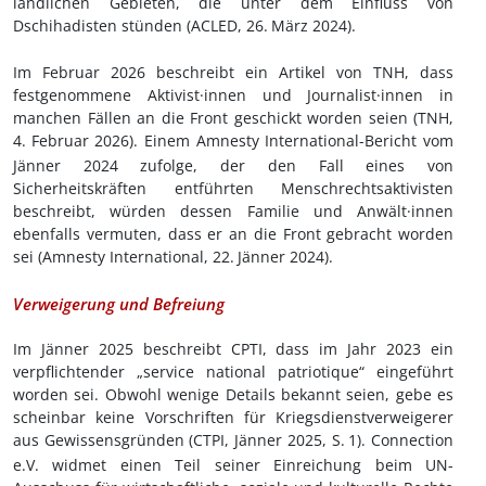
ländlichen Gebieten, die unter dem Einfluss von
Dschihadisten stünden (ACLED, 26.
März 2024).
Im Februar 2026 beschreibt ein Artikel von TNH, dass
festgenommene Aktivist·innen und Journalist·innen in
manchen Fällen an die Front geschickt worden seien (TNH,
4.
Februar 2026). Einem Amnesty International-Bericht vom
Jänner 2024 zufolge, der den Fall eines von
Sicherheitskräften entführten Menschrechtsaktivisten
beschreibt, würden dessen Familie und Anwält·innen
ebenfalls vermuten, dass er an die Front gebracht worden
sei (Amnesty International, 22.
Jänner 2024).
Verweigerung und Befreiung
Im Jänner 2025 beschreibt CPTI, dass im Jahr 2023 ein
verpflichtender „service national patriotique“ eingeführt
worden sei. Obwohl wenige Details bekannt seien, gebe es
scheinbar keine Vorschriften für Kriegsdienstverweigerer
aus Gewissensgründen (CTPI, Jänner 2025, S.
1). Connection
e.V. widmet einen Teil seiner Einreichung beim UN-