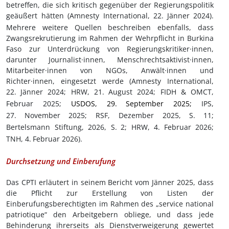
betreffen, die sich kritisch gegenüber der Regierungspolitik
geäußert hätten
(Amnesty International, 22.
Jänner 2024)
.
Mehrere weitere Quellen beschreiben ebenfalls, dass
Zwangsrekrutierung im Rahmen der Wehrpflicht in Burkina
Faso zur Unterdrückung von Regierungskritiker·innen,
darunter Journalist·innen, Menschrechtsaktivist·innen,
Mitarbeiter·innen von NGOs, Anwält·innen und
Richter·innen, eingesetzt werde (Amnesty International,
22.
Jänner 2024; HRW, 21.
August 2024; FIDH & OMCT,
Februar 2025;
USDOS, 29.
September 2025;
IPS,
27.
November 2025; RSF, Dezember 2025, S.
11;
Bertelsmann Stiftung, 2026, S.
2; HRW, 4.
Februar 2026;
TNH, 4.
Februar 2026).
Durchsetzung und Einberufung
Das CPTI erläutert in seinem Bericht vom Jänner 2025, dass
die Pflicht zur Erstellung von Listen der
Einberufungsberechtigten im Rahmen des „service national
patriotique“ den Arbeitgebern obliege, und dass jede
Behinderung ihrerseits als Dienstverweigerung gewertet