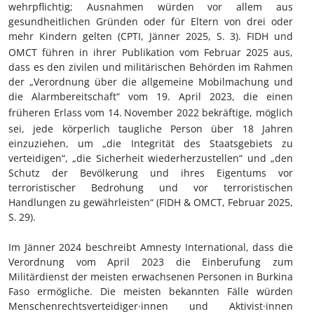
wehrpflichtig; Ausnahmen würden vor allem aus
gesundheitlichen Gründen oder für Eltern von drei oder
mehr Kindern gelten (CPTI, Jänner 2025, S.
3). FIDH und
OMCT führen in ihrer Publikation vom Februar 2025 aus,
dass es den zivilen und militärischen Behörden im Rahmen
der
„Verordnung
über die
allgemeine Mobilmachung und
die Alarmbereitschaft“ vom 19.
April 2023, die einen
früheren Erlass vom 14.
November 2022 bekr
äftige, möglich
sei, jede körperlich taugliche Person über 18 Jahren
einzuziehen, um „die Integrität des Staatsgebiets zu
verteidigen“, „die Sicherheit wiederherzustellen“ und „den
Schutz der Bevölkerung und ihres Eigentums vor
terroristischer Bedrohung und vor terroristischen
Handlungen zu gewährleisten“ (FIDH & OMCT, Februar 2025,
S.
29).
Im Jänner 2024 beschreibt Amnesty International, dass die
Verordnung vom April 2023 die Einberufung zum
Militärdienst der meisten erwachsenen Personen in Burkina
Faso ermögliche. Die meisten bekannten Fälle würden
Menschenrechtsverteidiger
·innen
und Aktivist
·innen