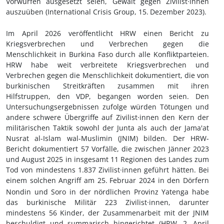
Vorwürfen ausgesetzt seien, Gewalt gegen Zivilist·innen
auszuüben (International Crisis Group, 15.
Dezember 2023).
Im April 2026 ver
ö
ffentlicht HRW einen Bericht zu
Kriegsverbrechen und Verbrechen gegen die
Menschlichkeit in Burkina Faso durch alle Konfliktparteien.
HRW habe weit verbreitete Kriegsverbrechen und
Verbrechen gegen die Menschlichkeit dokumentiert, die von
burkinischen Streitkräften zusammen mit ihren
Hilfstruppen, den VDP, begangen worden seien. Den
Untersuchungsergebnissen zufolge würden Tötungen und
andere schwere Übergriffe auf Zivilist
·innen
den Kern der
militärischen Taktik sowohl der Junta als auch der Jama'at
Nusrat al-Islam wal-Muslimin (JNIM) bilden. Der HRW
-
Bericht dokumentiert 57 Vorfälle, die zwischen Jänner 2023
und August 2025 in insgesamt 11 Regionen des Landes zum
Tod von mindestens 1.837 Zivilist
·innen
geführt h
ätten
. Bei
einem solchen Angriff am 25.
Februar 2024 in den Dörfern
Nondin und Soro in der nördlichen Provinz Yatenga habe
das burkinische Militär 223 Zivilist
·innen
, darunter
mindestens 56 Kinder, der Zusammenarbeit mit der JNIM
beschuldigt und summarisch hingerichtet (HRW, 2.
April