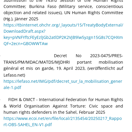
Submission to the 143rd Session of the Human Rights
Committee; Burkina Faso (Military service, conscientious
objection and related issues), UN Human Rights Committee
(Hg.), Jänner 2025
https://tbinternet.ohchr.org/_layouts/15/TreatyBodyExternal/
DownloadDraft.aspx?
key=pVNFYftcFEyEzlJGb2atlDP2K2VjB9lw5yzgn15G8s7CQHXm
QF+2ecn+GBOWWTAw
Decret No 2023-0475/PRES-
·
TRANS/PM/MDAC/MATDS/MJDHRI portant mobilisation
général et mis on garde, 19.
April 2023, (veröffentlicht auf
Lefaso.net)
https://lefaso.net/IMG/pdf/decret_sur_la_mobilisation_gener
ale-1.pdf
FIDH & OMCT - International Federation for Human Rights
·
& World Organisation Against Torture: Civic space and
human rights defenders in the Sahel, Februar 2025
https://www.ecoi.net/en/file/local/2135454/20250217_Rappo
rt-OBS-SAHEL_EN-V1.pdf