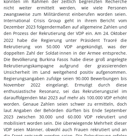
konnten im Rahmen der zeitlich begrenzten Recherche
nicht weiter ermittelt werden, wie viele Personen
zwangsweise zum Militärdienst einberufen worden seien.
International Crisis Group geht in ihrem Bericht vom
Dezember 2023 folgendermaßen auf allgemeine Zahlen und
den Prozess der Rekrutierung der VDP ein. Am 24.
Oktober
2022 habe die Regierung unter Präsident Traoré die
Rekrutierung von 50.000 VDP angekündigt, was der
doppelten Zahl der Soldat·innen in der Armee entspreche.
Die Bevölkerung Burkina Fasos habe diese groß angelegte
Rekrutierungskampagne aufgrund der grassierenden
Unsicherheit im Land weitgehend positiv aufgenommen.
Regierungsangaben zufolge seien 90.000 Bewerbungen bis
November 2022 eingelangt. Ermutigt durch diese
enthusiastische Resonanz, sei das Rekrutierungsziel im
darauffolgenden Mai 2023 auf mehr als 100.000 VDP erhöht
worden. Genaue Zahlen seien schwer zu ermitteln, doch
laut Angaben der Behörden dürften bis Ende September
2023 zwischen 30.000 und 60.000 VDP rekrutiert und
mobilisiert worden sein. Die überwiegende Mehrheit dieser
VDP seien Männer, obwohl auch Frauen rekrutiert und an
die Front entsandt worden seien. Die Rekrutierung erfolge