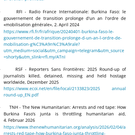
RFI - Radio France Internationale: Burkina Faso: le
·
gouvernement de transition prolonge d'un an l'ordre de
«mobilisation générale», 2.
April 2024
https://www.rfi.fr/fr/afrique/20240401-burkina-faso-le-
gouvernement-de-transition-prolonge-d-un-an-l-ordre-de-
mobilisation-g%C3%A9n%C3%A9rale?
utm_medium=social&utm_campaign=telegram&utm_source
=shorty&utm_slink=rfi.my/ATnI
RSF - Reporters Sans Frontières: 2025 Round-up of
·
journalists killed, detained, missing and held hostage
worldwide, Dezember 2025
https://www.ecoi.net/en/file/local/2133823/2025 annual
round-up_EN.pdf
TNH - The New Humanitarian: Arrests and red tape: How
·
Burkina Faso’s junta is throttling humanitarian aid,
4.
Februar 2026
https://www.thenewhumanitarian.org/analysis/2026/02/04/a
rrests-red-tape-how-burkina-faso-junta-throttling-