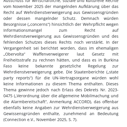
Ausschuss für wirtschaftliche, soziale und kulturelle Rechte
vom November 2025 der mangelnden Aufklärung über das
Recht auf Wehrdienstverweigerung aus Gewissensgründen
oder dessen mangelnder Schutz. Demnach würden
Besorgnisse („concerns“) hinsichtlich der Wehrpflicht wegen
Informationsmangel zum Recht auf
Wehrdienstverweigerung aus Gewissensgründen und des
fehlenden Schutzes dieses Rechts noch verstärkt. In der
Vergangenheit sei berichtet worden, dass im ehemaligen
„Obervolta“ Waffenverweigerer laut Gesetz mit
Freiheitsstrafe zu rechnen hätten, und dass es in Burkina
Faso keine bekannte gesetzliche Regelung zur
Wehrdienstverweigerung gebe. Die Staatenberichte („state
party reports“) für die UN-Vertragsorgane würden wohl
keine Informationen zu diesem Thema enthalten. Dieses
Thema gewinne jedoch nach Erlass des Dekrets Nr. 2023-
0475 (
„Verordnung
über die
allgemeine Mobilmachung und
die Alarmbereitschaft“, Anmerkung ACCORD)
, das offenbar
ebenfalls keine Angaben zur Wehrdienstverweigerung aus
Gewissensgründen enthalte, zunehmend an Bedeutung
(Connection e.V., November 2025, S.
7).