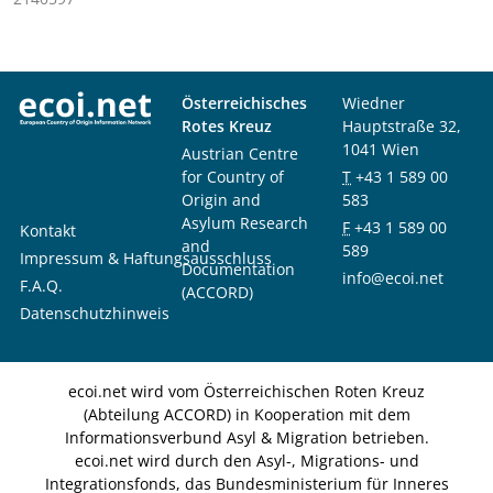
Österreichisches
Wiedner
Rotes Kreuz
Hauptstraße 32,
1041 Wien
Austrian Centre
for Country of
T
+43 1 589 00
Origin and
583
Asylum Research
F
+43 1 589 00
Kontakt
and
589
Impressum & Haftungsausschluss
Documentation
info@ecoi.net
F.A.Q.
(ACCORD)
Datenschutzhinweis
ecoi.net wird vom Österreichischen Roten Kreuz
(Abteilung ACCORD) in Kooperation mit dem
Informationsverbund Asyl & Migration betrieben.
ecoi.net wird durch den Asyl-, Migrations- und
Integrationsfonds, das Bundesministerium für Inneres