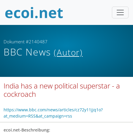
Dokument #2140487
BBC News
(Autor)
India has a new political superstar - a
cockroach
https://www.bbc.com/news/articles/cz72y11jjq1o?
at_medium=RSS&at_campaign=rss
ecoi.net-Beschreibung: