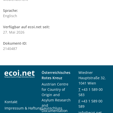
Sprache:
Englisch
Verfügbar auf ecoi.net seit:
27. Mai 2026
Dokument-ID:
2140487
Österreichisches
Wiedner
Rotes Kreuz
Hauptstraße 32,
1041 Wien
Austrian Centre
for Country of
T
+43 1 589 00
Origin and
583
Asylum Research
F
+43 1 589 00
Kontakt
and
589
Impressum & Haftungsausschluss
Documentation
info@ecoi.net