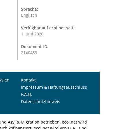
Sprache:
Englisch
Verfügbar auf ecoi.net seit:
1. Juni 2026
Dokument-ID:
2140483
 Wien
Kontakt
Impressum & Haftungsausschluss
F.A.Q.
Datenschutzhinweis
nd Asyl & Migration betrieben. ecoi.net wird
ich kofinanziert. ecoi.net wird von ECRE und