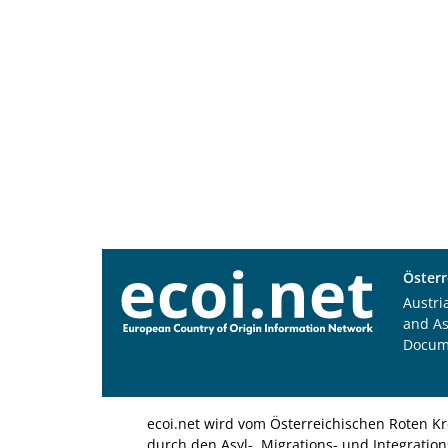
Österr
Austri
and A
Docum
ecoi.net wird vom Österreichischen Roten Kr
durch den Asyl-, Migrations- und Integratio