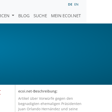
DE
EN
URCEN
BLOG
SUCHE
MEIN ECOI.NET
C
ecoi.net-Beschreibung:
Artikel über Vorwürfe gegen den
begnadigten ehemaligen Präsidenten
Juan Orlando Hernández und seine