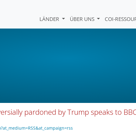
LÄNDER
ÜBER UNS
COI-RESSO
ersially pardoned by Trump speaks to BB
zo?at_medium=RSS&at_campaign=rss