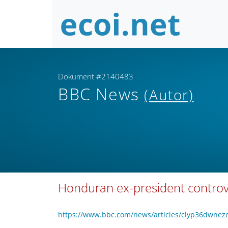
Dokument #2140483
BBC News
(Autor)
Honduran ex-president controv
https://www.bbc.com/news/articles/clyp36dwne