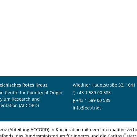
eichisches Rotes Kreuz
Wiedner Hauptstraße 32, 1041
an Centre for Country of Origin
T
+43 1 589 00 583
sylum Research and
F
+43 1 589 00 589
entation (ACCORD)
info@ecoi.net
euz (Abteilung ACCORD) in Kooperation mit dem Informationsverbu
nsfonds, das Bundesministerium für Inneres und die Caritas Österre