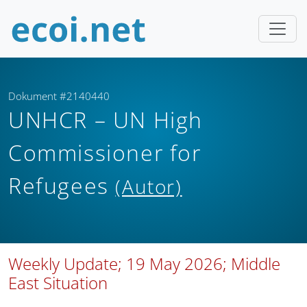
Dokument #2140440
UNHCR – UN High
Commissioner for
Refugees
(Autor)
Weekly Update; 19 May 2026; Middle
East Situation