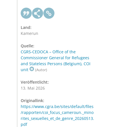
Land:
Kamerun
Quelle:
CGRS-CEDOCA – Office of the
Commissioner General for Refugees
and Stateless Persons (Belgium), COI
unit
(Autor)
Veröffentlicht:
13. Mai 2026
Originallink:
https://www.cgra.be/sites/default/files
/rapporten/coi_focus_cameroun._mino
rites_sexuelles_et_de_genre_20260513.
pdf