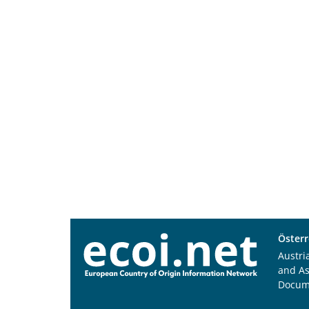
Österr
Austri
and A
Docum