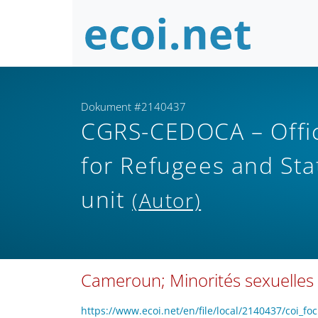
Dokument #2140437
CGRS-CEDOCA – Offic
for Refugees and Sta
unit
(Autor)
Cameroun; Minorités sexuelles 
https://www.ecoi.net/en/file/local/2140437/coi_