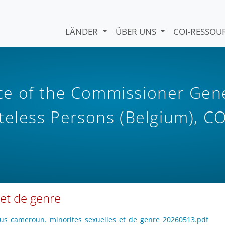
LÄNDER
ÜBER UNS
COI-RESSO
e of the Commissioner Gen
teless Persons (Belgium), CO
et de genre
focus_cameroun._minorites_sexuelles_et_de_genre_20260513.pdf