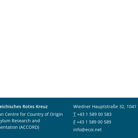
eichisches Rotes Kreuz
Wiedner Hauptstraße 32, 1041
an Centre for Country of Origin
T
+43 1 589 00 583
sylum Research and
F
+43 1 589 00 589
entation (ACCORD)
info@ecoi.net