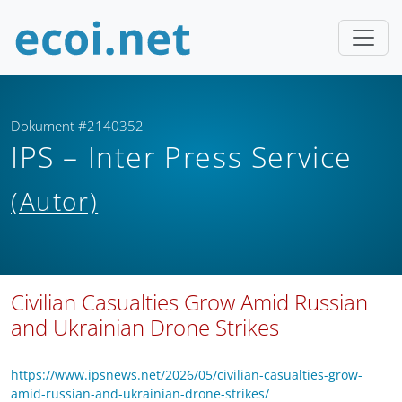
Dokument #2140352
IPS – Inter Press Service
(Autor)
Civilian Casualties Grow Amid Russian
and Ukrainian Drone Strikes
https://www.ipsnews.net/2026/05/civilian-casualties-grow-
amid-russian-and-ukrainian-drone-strikes/