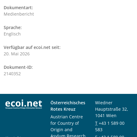
Dokumentart:
Medienbericht
Sprache:
Englisch
Verfügbar auf ecoi.net seit:
20. Mai 2026
Dokument-ID:
2140352
Österreichisches
Wiedner
Rotes Kreuz
Hauptstraße 32,
1041 Wien
Austrian Centre
for Country of
T
+43 1 589 00
Origin and
583
Asylum Research