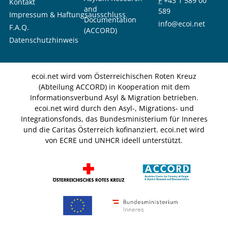
F
+43 1 589 00
Kontakt
and
589
Impressum & Haftungsausschluss
Documentation
info@ecoi.net
F.A.Q.
(ACCORD)
Datenschutzhinweis
ecoi.net wird vom Österreichischen Roten Kreuz
(Abteilung ACCORD) in Kooperation mit dem
Informationsverbund Asyl & Migration betrieben.
ecoi.net wird durch den Asyl-, Migrations- und
Integrationsfonds, das Bundesministerium für Inneres
und die Caritas Österreich kofinanziert. ecoi.net wird
von ECRE und UNHCR ideell unterstützt.