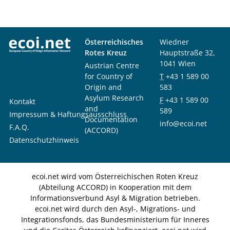
Österreichisches
Wiedner
Rotes Kreuz
Hauptstraße 32,
1041 Wien
Austrian Centre
for Country of
T
+43 1 589 00
Origin and
583
Asylum Research
F
+43 1 589 00
Kontakt
and
589
Impressum & Haftungsausschluss
Documentation
info@ecoi.net
F.A.Q.
(ACCORD)
Datenschutzhinweis
ecoi.net wird vom Österreichischen Roten Kreuz
(Abteilung ACCORD) in Kooperation mit dem
Informationsverbund Asyl & Migration betrieben.
ecoi.net wird durch den Asyl-, Migrations- und
Integrationsfonds, das Bundesministerium für Inneres