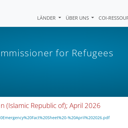
LÄNDER
ÜBER UNS
COI-RESSO
mmissioner for Refugees
n (Islamic Republic of); April 2026
an%20Emergency%20Fact%20Sheet%20-%20April%202026.pdf