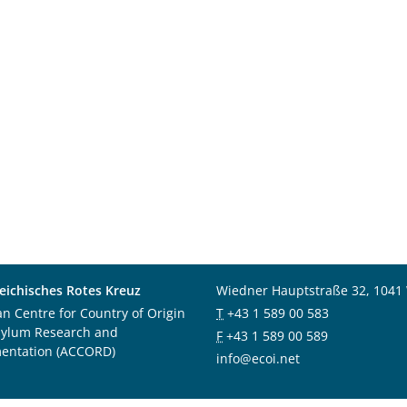
eichisches Rotes Kreuz
Wiedner Hauptstraße 32, 1041
an Centre for Country of Origin
T
+43 1 589 00 583
sylum Research and
F
+43 1 589 00 589
entation (ACCORD)
info@ecoi.net