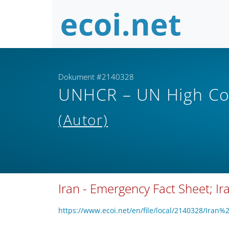
Dokument #2140328
UNHCR – UN High Co
(Autor)
Iran - Emergency Fact Sheet; Ira
https://www.ecoi.net/en/file/local/2140328/Ir