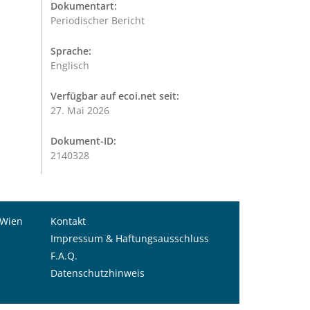
Dokumentart:
Periodischer Bericht
Sprache:
Englisch
Verfügbar auf ecoi.net seit:
27. Mai 2026
Dokument-ID:
2140328
 Wien
Kontakt
Impressum & Haftungsausschluss
F.A.Q.
Datenschutzhinweis