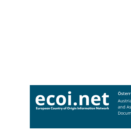
Österr
Austri
and A
Docum