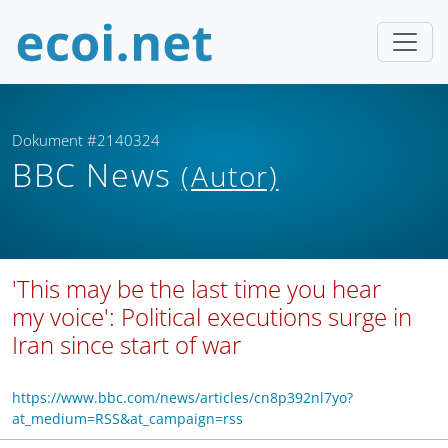
Dokument #2140324
BBC News
(Autor)
'This may be the last time you hear
my voice': Political executions surge in
Iran since start of war
https://www.bbc.com/news/articles/cn8p392nl7yo?
at_medium=RSS&at_campaign=rss