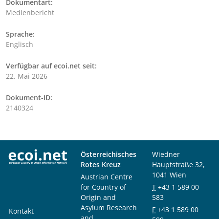
Dokumentart:
Medienbericht
Sprache:
Englisch
Verfügbar auf ecoi.net seit:
22. Mai 2026
Dokument-ID:
2140324
Österreichisches
Wiedner
Rotes Kreuz
Hauptstraße 32,
1041 Wien
Austrian Centre
for Country of
T
+43 1 589 00
Origin and
583
Asylum Research
F
+43 1 589 00
Kontakt
and