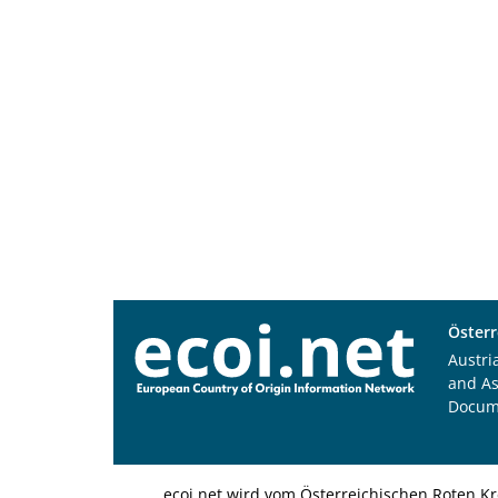
Österr
Austri
and A
Docum
ecoi.net wird vom Österreichischen Roten Kr