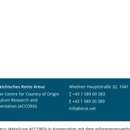
eichisches Rotes Kreuz
Wiedner Hauptstraße 32, 1041
an Centre for Country of Origin
T
+43 1 589 00 583
sylum Research and
F
+43 1 589 00 589
entation (ACCORD)
info@ecoi.net
euz (Abteilung ACCORD) in Kooperation mit dem Informationsverbu