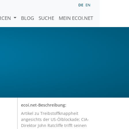
DE
EN
URCEN
BLOG
SUCHE
MEIN ECOI.NET
ecoi.net-Beschreibung:
Artikel zu Treibstoffknappheit
angesichts der US-Ölblockade; CIA-
Direktor John Ratcliffe trifft seinen