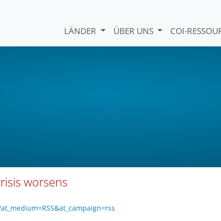
LÄNDER
ÜBER UNS
COI-RESSO
crisis worsens
7o?at_medium=RSS&at_campaign=rss