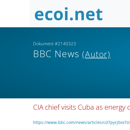
Dokument #2140323
BBC News
(Autor)
CIA chief visits Cuba as energy 
https://www.bbc.com/news/articles/cd7pyrj0vx