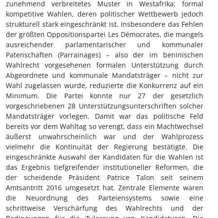
zunehmend verbreitetes Muster in Westafrika: formal
kompetitive Wahlen, deren politischer Wettbewerb jedoch
strukturell stark eingeschränkt ist. Insbesondere das Fehlen
der größten Oppositionspartei Les Démocrates, die mangels
ausreichender parlamentarischer und kommunaler
Patenschaften (Parrainages) – also der im beninischen
Wahlrecht vorgesehenen formalen Unterstützung durch
Abgeordnete und kommunale Mandatsträger – nicht zur
Wahl zugelassen wurde, reduzierte die Konkurrenz auf ein
Minimum. Die Partei konnte nur 27 der gesetzlich
vorgeschriebenen 28 Unterstützungsunterschriften solcher
Mandatsträger vorlegen. Damit war das politische Feld
bereits vor dem Wahltag so verengt, dass ein Machtwechsel
äußerst unwahrscheinlich war und der Wahlprozess
vielmehr die Kontinuität der Regierung bestätigte. Die
eingeschränkte Auswahl der Kandidaten für die Wahlen ist
das Ergebnis tiefgreifender institutioneller Reformen, die
der scheidende Präsident Patrice Talon seit seinem
Amtsantritt 2016 umgesetzt hat. Zentrale Elemente waren
die Neuordnung des Parteiensystems sowie eine
schrittweise Verschärfung des Wahlrechts und der