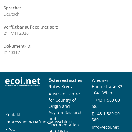
Sprache:
Deutsch
Verfügbar auf ecoi.net seit:
21. Mai 2026
Dokument-ID:
2140317
Österreichisches
Wiedner
Rotes Kreuz
Hauptstraße 32,
1041 Wien
Austrian Centre
for Country of
T
+43 1 589 00
Origin and
583
Asylum Research
F
+43 1 589 00
Kontakt
and
589
Impressum & Haftungsausschluss
Documentation
info@ecoi.net
F.A.Q.
(ACCORD)