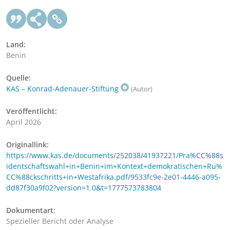
Land:
Benin
Quelle:
KAS – Konrad-Adenauer-Stiftung
(Autor)
Veröffentlicht:
April 2026
Originallink:
https://www.kas.de/documents/252038/41937221/Pra%CC%88s
identschaftswahl+in+Benin+im+Kontext+demokratischen+Ru%
CC%88ckschritts+in+Westafrika.pdf/9533fc9e-2e01-4446-a095-
dd87f30a9f02?version=1.0&t=1777573783804
Dokumentart:
Spezieller Bericht oder Analyse