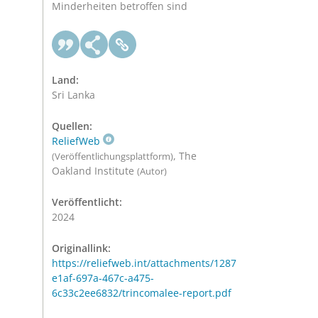
Minderheiten betroffen sind
Land:
Sri Lanka
Quellen:
ReliefWeb
, The
(Veröffentlichungsplattform)
Oakland Institute
(Autor)
Veröffentlicht:
2024
Originallink:
https://reliefweb.int/attachments/1287
e1af-697a-467c-a475-
6c33c2ee6832/trincomalee-report.pdf