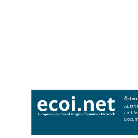
Österr
Austri
and A
Docum