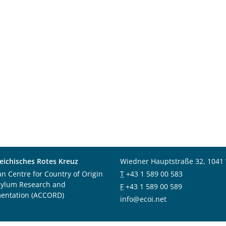
eichisches Rotes Kreuz
Wiedner Hauptstraße 32, 1041
an Centre for Country of Origin
T
+43 1 589 00 583
sylum Research and
F
+43 1 589 00 589
entation (ACCORD)
info@ecoi.net