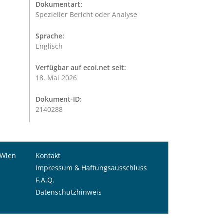
Dokumentart:
Spezieller Bericht oder Analyse
Sprache:
Englisch
Verfügbar auf ecoi.net seit:
18. Mai 2026
Dokument-ID:
2140288
 Wien
Kontakt
Impressum & Haftungsausschluss
F.A.Q.
Datenschutzhinweis