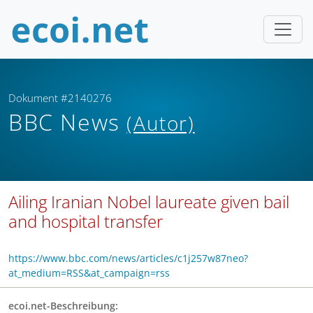
Dokument #2140276
BBC News
(Autor)
Ailing Iranian Nobel laureate given bail
and hospital transfer
https://www.bbc.com/news/articles/c1j257w87neo?
at_medium=RSS&at_campaign=rss
ecoi.net-Beschreibung: