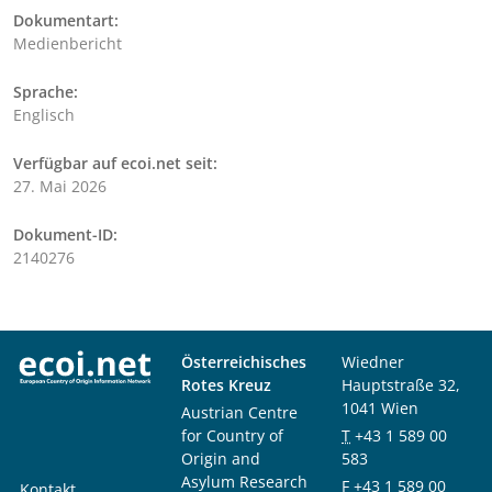
Dokumentart:
Medienbericht
Sprache:
Englisch
Verfügbar auf ecoi.net seit:
27. Mai 2026
Dokument-ID:
2140276
Österreichisches
Wiedner
Rotes Kreuz
Hauptstraße 32,
1041 Wien
Austrian Centre
for Country of
T
+43 1 589 00
Origin and
583
Asylum Research
F
+43 1 589 00
Kontakt