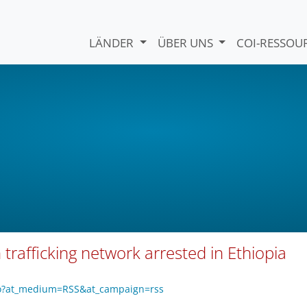
LÄNDER
ÜBER UNS
COI-RESSO
rafficking network arrested in Ethiopia
go?at_medium=RSS&at_campaign=rss