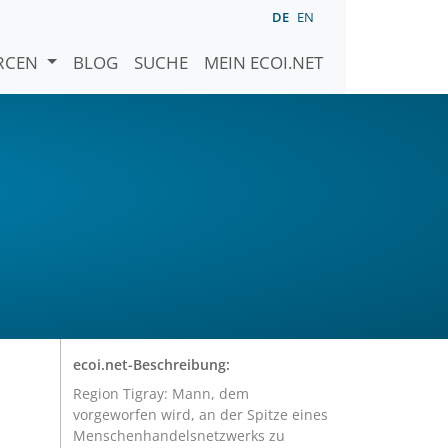
DE
EN
URCEN
BLOG
SUCHE
MEIN ECOI.NET
ecoi.net-Beschreibung:
Region Tigray: Mann, dem
vorgeworfen wird, an der Spitze eines
Menschenhandelsnetzwerks zu