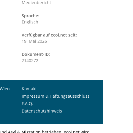
Medienbericht
Sprache:
Englisch
Verfügbar auf ecoi.net seit:
19. Mai 2026
Dokument-ID:
2140272
 Wien
Kontakt
Impressum & Haftungsausschluss
F.A.Q.
Datenschutzhinweis
nd Asyl & Migration betrieben. ecoi.net wird