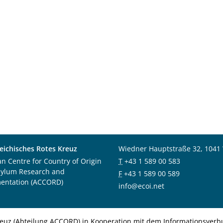
eichisches Rotes Kreuz
Wiedner Hauptstraße 32, 1041
an Centre for Country of Origin
T
+43 1 589 00 583
sylum Research and
F
+43 1 589 00 589
entation (ACCORD)
info@ecoi.net
euz (Abteilung ACCORD) in Kooperation mit dem Informationsverbu