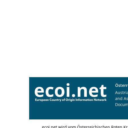
Österr
Austri
and A
Docum
ecoi.net wird vom Österreichischen Roten Kr