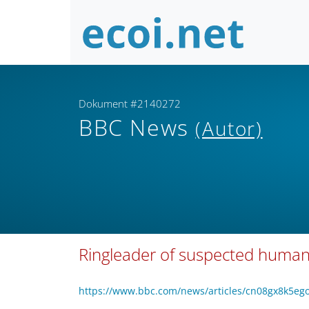
Dokument #2140272
BBC News
(Autor)
Ringleader of suspected human t
https://www.bbc.com/news/articles/cn08gx8k5e