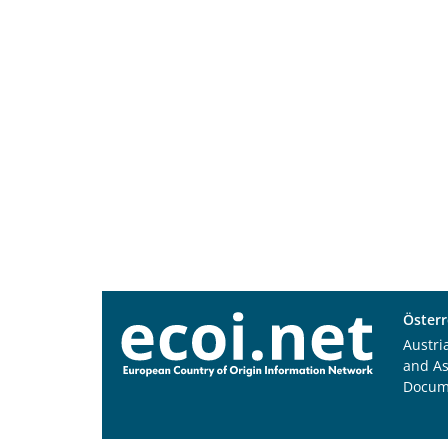
Österr
Austri
and A
Docum