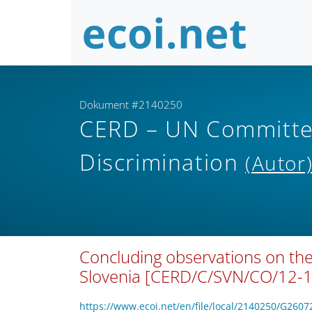
Dokument #2140250
CERD – UN Committee 
Discrimination
(Autor
Concluding observations on the 
Slovenia [CERD/C/SVN/CO/12-1
https://www.ecoi.net/en/file/local/2140250/G2607