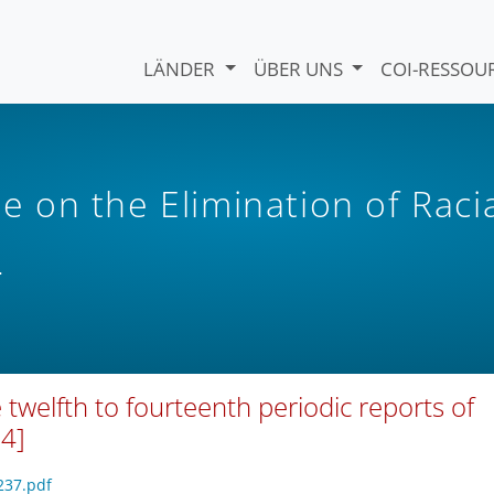
LÄNDER
ÜBER UNS
COI-RESSO
on the Elimination of Raci
)
twelfth to fourteenth periodic reports of
4]
237.pdf