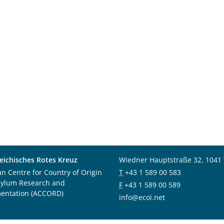
eichisches Rotes Kreuz
Wiedner Hauptstraße 32, 1041
an Centre for Country of Origin
T
+43 1 589 00 583
sylum Research and
F
+43 1 589 00 589
entation (ACCORD)
info@ecoi.net