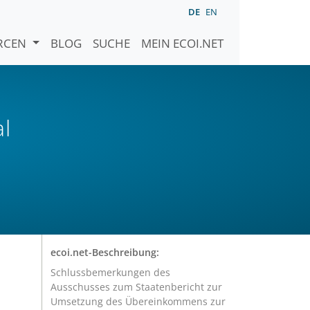
DE
EN
URCEN
BLOG
SUCHE
MEIN ECOI.NET
al
ecoi.net-Beschreibung:
Schlussbemerkungen des
Ausschusses zum Staatenbericht zur
Umsetzung des Übereinkommens zur