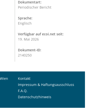
Dokumentart:
Periodischer Bericht
Sprache:
Englisch
Verfügbar auf ecoi.net seit:
19. Mai 2026
Dokument-ID:
2140250
 Wien
Kontakt
Impressum & Haftungsausschluss
F.A.Q.
Datenschutzhinweis