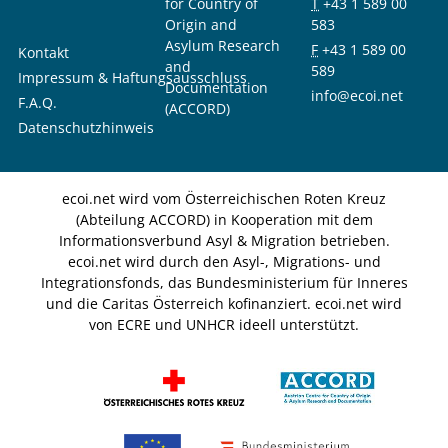
for Country of
T
+43 1 589 00
Origin and
583
Asylum Research
F
+43 1 589 00
Kontakt
and
589
Impressum & Haftungsausschluss
Documentation
info@ecoi.net
F.A.Q.
(ACCORD)
Datenschutzhinweis
ecoi.net wird vom Österreichischen Roten Kreuz
(Abteilung ACCORD) in Kooperation mit dem
Informationsverbund Asyl & Migration betrieben.
ecoi.net wird durch den Asyl-, Migrations- und
Integrationsfonds, das Bundesministerium für Inneres
und die Caritas Österreich kofinanziert. ecoi.net wird
von ECRE und UNHCR ideell unterstützt.