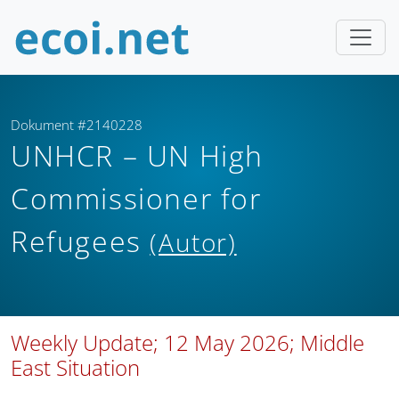
Dokument #2140228
UNHCR – UN High
Commissioner for
Refugees
(Autor)
Weekly Update; 12 May 2026; Middle
East Situation