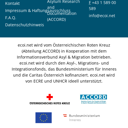
Asylum Research
F
+43 1 589 00
Kontakt
and
589
Impressum & Haftungsausschluss
Documentation
info@ecoi.net
F.A.Q.
(ACCORD)
Datenschutzhinweis
ecoi.net wird vom Österreichischen Roten Kreuz
(Abteilung ACCORD) in Kooperation mit dem
Informationsverbund Asyl & Migration betrieben.
ecoi.net wird durch den Asyl-, Migrations- und
Integrationsfonds, das Bundesministerium für Inneres
und die Caritas Österreich kofinanziert. ecoi.net wird
von ECRE und UNHCR ideell unterstützt.