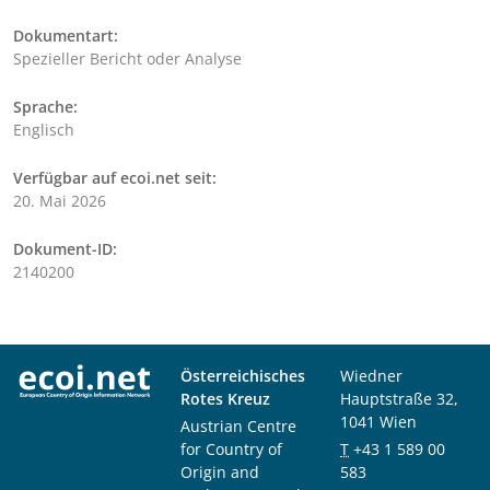
Dokumentart:
Spezieller Bericht oder Analyse
Sprache:
Englisch
Verfügbar auf ecoi.net seit:
20. Mai 2026
Dokument-ID:
2140200
Österreichisches
Wiedner
Rotes Kreuz
Hauptstraße 32,
1041 Wien
Austrian Centre
for Country of
T
+43 1 589 00
Origin and
583