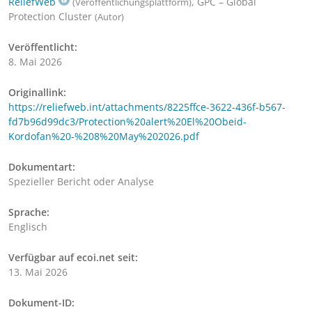
ReliefWeb
, GPC – Global
(Veröffentlichungsplattform)
Protection Cluster
(Autor)
Veröffentlicht:
8. Mai 2026
Originallink:
https://reliefweb.int/attachments/8225ffce-3622-436f-b567-
fd7b96d99dc3/Protection%20alert%20El%20Obeid-
Kordofan%20-%208%20May%202026.pdf
Dokumentart:
Spezieller Bericht oder Analyse
Sprache:
Englisch
Verfügbar auf ecoi.net seit:
13. Mai 2026
Dokument-ID: