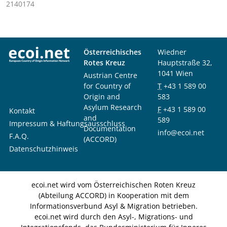
2140174
Österreichisches
Wiedner
Rotes Kreuz
Hauptstraße 32,
1041 Wien
Austrian Centre
for Country of
T
+43 1 589 00
Origin and
583
Asylum Research
F
+43 1 589 00
Kontakt
and
589
Impressum & Haftungsausschluss
Documentation
info@ecoi.net
F.A.Q.
(ACCORD)
Datenschutzhinweis
ecoi.net wird vom Österreichischen Roten Kreuz
(Abteilung ACCORD) in Kooperation mit dem
Informationsverbund Asyl & Migration betrieben.
ecoi.net wird durch den Asyl-, Migrations- und