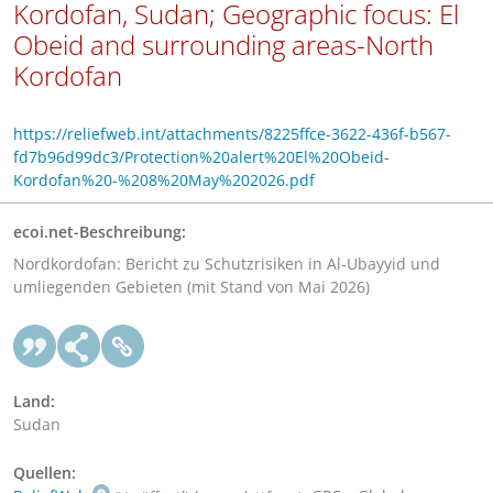
Kordofan, Sudan; Geographic focus: El
Obeid and surrounding areas-North
Kordofan
https://reliefweb.int/attachments/8225ffce-3622-436f-b567-
fd7b96d99dc3/Protection%20alert%20El%20Obeid-
Kordofan%20-%208%20May%202026.pdf
ecoi.net-Beschreibung:
Nordkordofan: Bericht zu Schutzrisiken in Al-Ubayyid und
umliegenden Gebieten (mit Stand von Mai 2026)
Land:
Sudan
Quellen: