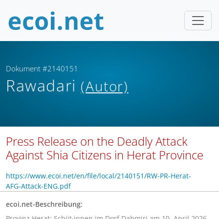
Dokument #2140151
Rawadari
(Autor)
Press Release on the Deadly Attack
Against Shia Citizens in Herat Province
https://www.ecoi.net/en/file/local/2140151/RW-PR-Herat-
AFG-Attack-ENG.pdf
ecoi.net-Beschreibung:
Provinz Herat: Schiit·innen im Dorf Dahmiri am 10. April 2026