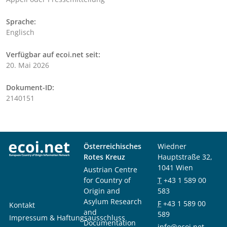
Sprache:
Englisch
Verfügbar auf ecoi.net seit:
20. Mai 2026
Dokument-ID:
2140151
Österreichisches
Wiedner
Rotes Kreuz
Hauptstraße 32,
1041 Wien
Austrian Centre
for Country of
T
+43 1 589 00
Origin and
583
Asylum Research
F
+43 1 589 00
Kontakt
and
589
Impressum & Haftungsausschluss
Documentation
info@ecoi.net