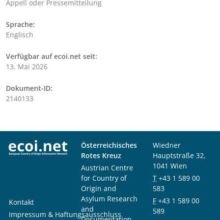
Appell oder Pressemitteilung
Sprache:
Englisch
Verfügbar auf ecoi.net seit:
13. Mai 2026
Dokument-ID:
2140133
Österreichisches
Wiedner
Rotes Kreuz
Hauptstraße 32,
1041 Wien
Austrian Centre
for Country of
T
+43 1 589 00
Origin and
583
Asylum Research
F
+43 1 589 00
Kontakt
and
589
Impressum & Haftungsausschluss
Documentation