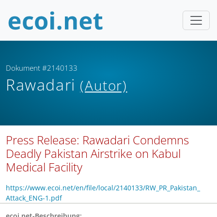
Dokument #2140133
Rawadari
(Autor)
Press Release: Rawadari Condemns
Deadly Pakistan Airstrike on Kabul
Medical Facility
https://www.ecoi.net/en/file/local/2140133/RW_PR_Pakistan_
Attack_ENG-1.pdf
ecoi.net-Beschreibung: