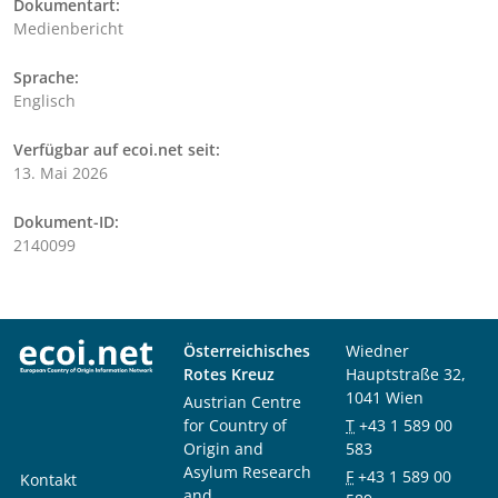
Dokumentart:
Medienbericht
Sprache:
Englisch
Verfügbar auf ecoi.net seit:
13. Mai 2026
Dokument-ID:
2140099
Österreichisches
Wiedner
Rotes Kreuz
Hauptstraße 32,
1041 Wien
Austrian Centre
for Country of
T
+43 1 589 00
Origin and
583
Asylum Research
F
+43 1 589 00
Kontakt
and