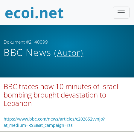
Dokument #2140099
BBC News
(Autor)
BBC traces how 10 minutes of Israeli
bombing brought devastation to
Lebanon
https://www.bbc.com/news/articles/c202652vvnjo?
at_medium=RSS&at_campaign=rss