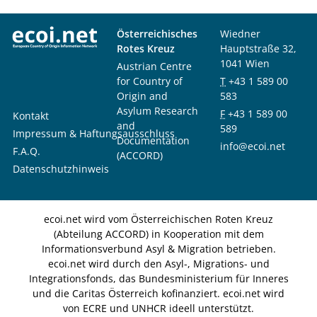
Österreichisches
Wiedner
Rotes Kreuz
Hauptstraße 32,
1041 Wien
Austrian Centre
for Country of
T
+43 1 589 00
Origin and
583
Asylum Research
F
+43 1 589 00
Kontakt
and
589
Impressum & Haftungsausschluss
Documentation
info@ecoi.net
F.A.Q.
(ACCORD)
Datenschutzhinweis
ecoi.net wird vom Österreichischen Roten Kreuz
(Abteilung ACCORD) in Kooperation mit dem
Informationsverbund Asyl & Migration betrieben.
ecoi.net wird durch den Asyl-, Migrations- und
Integrationsfonds, das Bundesministerium für Inneres
und die Caritas Österreich kofinanziert. ecoi.net wird
von ECRE und UNHCR ideell unterstützt.