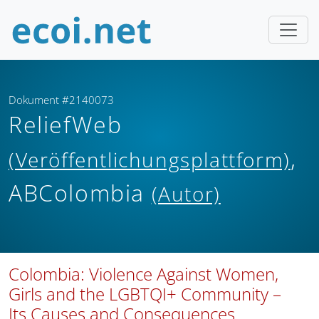
Dokument #2140073
ReliefWeb
,
(Veröffentlichungsplattform)
ABColombia
(Autor)
Colombia: Violence Against Women,
Girls and the LGBTQI+ Community –
Its Causes and Consequences