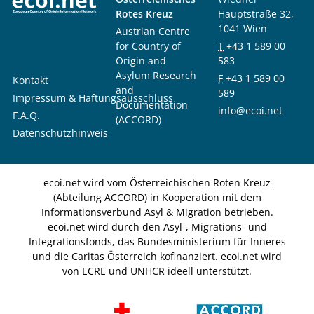
Rotes Kreuz
Hauptstraße 32,
1041 Wien
Austrian Centre
for Country of
T
+43 1 589 00
Origin and
583
Asylum Research
F
+43 1 589 00
Kontakt
and
589
Impressum & Haftungsausschluss
Documentation
info@ecoi.net
F.A.Q.
(ACCORD)
Datenschutzhinweis
ecoi.net wird vom Österreichischen Roten Kreuz
(Abteilung ACCORD) in Kooperation mit dem
Informationsverbund Asyl & Migration betrieben.
ecoi.net wird durch den Asyl-, Migrations- und
Integrationsfonds, das Bundesministerium für Inneres
und die Caritas Österreich kofinanziert. ecoi.net wird
von ECRE und UNHCR ideell unterstützt.