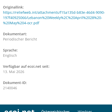
Originallink:
https://reliefweb.int/attachments/f15a135d-b83e-46d4-9090-
197f40925066/Lebanon%20Weekly%2C%20April%2028%20-
%20May%204-ocr.pdf
Dokumentart:
Periodischer Bericht
Sprache:
Englisch
Verfügbar auf ecoi.net seit:
13. Mai 2026
Dokument-ID:
2140046
Österreichisches
Wiedner