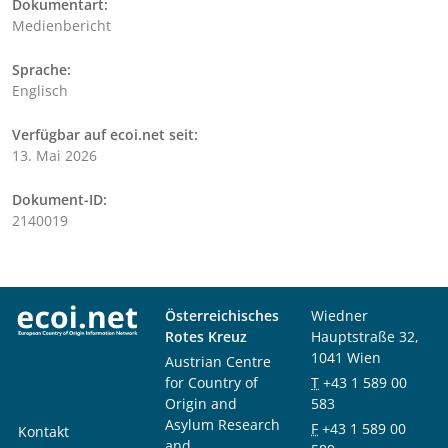
Dokumentart:
Medienbericht
Sprache:
Englisch
Verfügbar auf ecoi.net seit:
13. Mai 2026
Dokument-ID:
2140019
Österreichisches
Wiedner
Rotes Kreuz
Hauptstraße 32,
1041 Wien
Austrian Centre
for Country of
T
+43 1 589 00
Origin and
583
Asylum Research
F
+43 1 589 00
Kontakt
and