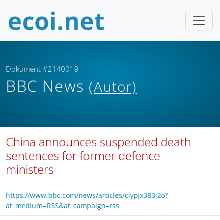
Dokument #2140019
BBC News
(Autor)
China announces suspended death
sentences for former defence
ministers
https://www.bbc.com/news/articles/clypjx383j2o?
at_medium=RSS&at_campaign=rss