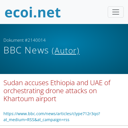
Dokument #2140014
BBC News
(Autor)
Sudan accuses Ethiopia and UAE of
orchestrating drone attacks on
Khartoum airport
https://www.bbc.com/news/articles/clype712r3qo?
at_medium=RSS&at_campaign=rss