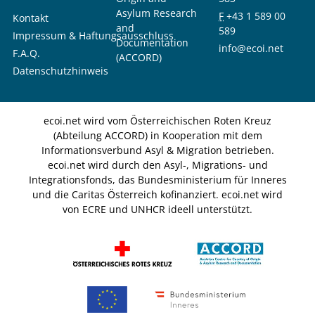
Asylum Research
F
+43 1 589 00
Kontakt
and
589
Impressum & Haftungsausschluss
Documentation
info@ecoi.net
F.A.Q.
(ACCORD)
Datenschutzhinweis
ecoi.net wird vom Österreichischen Roten Kreuz
(Abteilung ACCORD) in Kooperation mit dem
Informationsverbund Asyl & Migration betrieben.
ecoi.net wird durch den Asyl-, Migrations- und
Integrationsfonds, das Bundesministerium für Inneres
und die Caritas Österreich kofinanziert. ecoi.net wird
von ECRE und UNHCR ideell unterstützt.