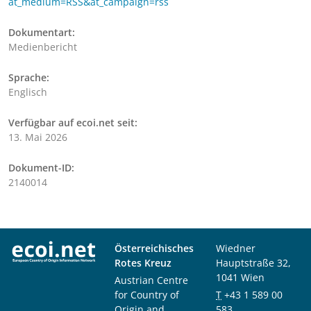
at_medium=RSS&at_campaign=rss
Dokumentart:
Medienbericht
Sprache:
Englisch
Verfügbar auf ecoi.net seit:
13. Mai 2026
Dokument-ID:
2140014
Österreichisches
Wiedner
Rotes Kreuz
Hauptstraße 32,
1041 Wien
Austrian Centre
for Country of
T
+43 1 589 00
Origin and
583