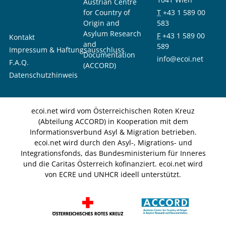
Austrian Centre
for Country of
T
+43 1 589 00
Origin and
583
Asylum Research
F
+43 1 589 00
Kontakt
and
589
Impressum & Haftungsausschluss
Documentation
info@ecoi.net
F.A.Q.
(ACCORD)
Datenschutzhinweis
ecoi.net wird vom Österreichischen Roten Kreuz
(Abteilung ACCORD) in Kooperation mit dem
Informationsverbund Asyl & Migration betrieben.
ecoi.net wird durch den Asyl-, Migrations- und
Integrationsfonds, das Bundesministerium für Inneres
und die Caritas Österreich kofinanziert. ecoi.net wird
von ECRE und UNHCR ideell unterstützt.