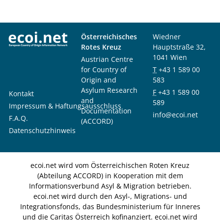
Österreichisches
Wiedner
Rotes Kreuz
Hauptstraße 32,
1041 Wien
Austrian Centre
for Country of
T
+43 1 589 00
Origin and
583
Asylum Research
F
+43 1 589 00
Kontakt
and
589
Impressum & Haftungsausschluss
Documentation
info@ecoi.net
F.A.Q.
(ACCORD)
Datenschutzhinweis
ecoi.net wird vom Österreichischen Roten Kreuz
(Abteilung ACCORD) in Kooperation mit dem
Informationsverbund Asyl & Migration betrieben.
ecoi.net wird durch den Asyl-, Migrations- und
Integrationsfonds, das Bundesministerium für Inneres
und die Caritas Österreich kofinanziert. ecoi.net wird