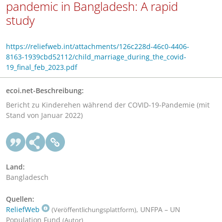
pandemic in Bangladesh: A rapid
study
https://reliefweb.int/attachments/126c228d-46c0-4406-
8163-1939cbd52112/child_marriage_during_the_covid-
19_final_feb_2023.pdf
ecoi.net-Beschreibung:
Bericht zu Kinderehen während der COVID-19-Pandemie (mit
Stand von Januar 2022)
Land:
Bangladesch
Quellen:
ReliefWeb
, UNFPA – UN
(Veröffentlichungsplattform)
Population Fund
(Autor)