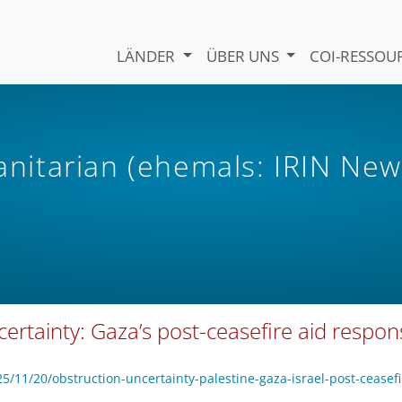
LÄNDER
ÜBER UNS
COI-RESSO
itarian (ehemals: IRIN New
ertainty: Gaza’s post-ceasefire aid respon
11/20/obstruction-uncertainty-palestine-gaza-israel-post-ceasefi