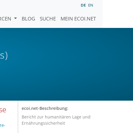
DE
EN
URCEN
BLOG
SUCHE
MEIN ECOI.NET
s)
se
ecoi.net-Beschreibung:
Bericht zur humanitären Lage und
Ernährungssicherheit
re-