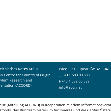
eichisches Rotes Kreuz
Wiedner Hauptstraße 32, 1041
an Centre for Country of Origin
T
+43 1 589 00 583
sylum Research and
F
+43 1 589 00 589
entation (ACCORD)
info@ecoi.net
euz (Abteilung ACCORD) in Kooperation mit dem Informationsverbu
nsfonds, das Bundesministerium für Inneres und die Caritas Österre