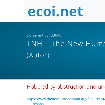
Dokument #2133048
TNH – The New Human
(Autor)
Hobbled by obstruction and unc
https://www.thenewhumanitarian.org/feature/2025/
aid-response