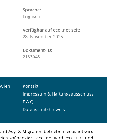
Sprache:
Englisch
Verfügbar auf ecoi.net seit:
28. November 2025
Dokument-ID:
2133048
 Wien
Kontakt
Impressum & Haftungsausschluss
F.A.Q.
Datenschutzhinweis
nd Asyl & Migration betrieben. ecoi.net wird
ich kofinanziert. ecoi.net wird von ECRE und