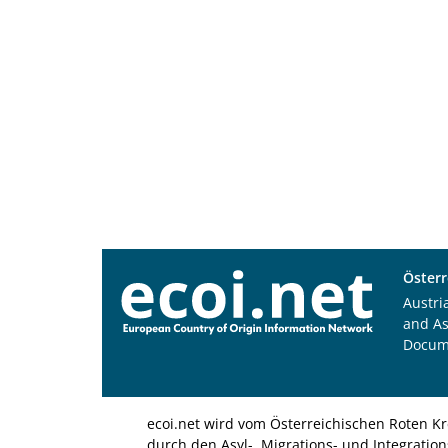
Österr
Austri
and A
Docum
ecoi.net wird vom Österreichischen Roten Kr
durch den Asyl-, Migrations- und Integratio