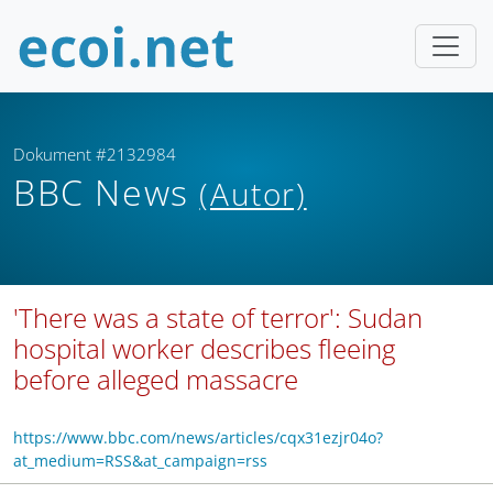
Dokument #2132984
BBC News
(Autor)
'There was a state of terror': Sudan
hospital worker describes fleeing
before alleged massacre
https://www.bbc.com/news/articles/cqx31ezjr04o?
at_medium=RSS&at_campaign=rss