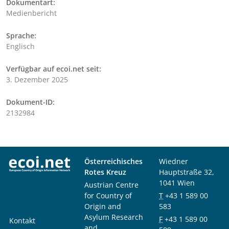
Dokumentart:
Medienbericht
Sprache:
Englisch
Verfügbar auf ecoi.net seit:
3. Dezember 2025
Dokument-ID:
2132984
Österreichisches
Wiedner
Rotes Kreuz
Hauptstraße 32,
1041 Wien
Austrian Centre
for Country of
T
+43 1 589 00
Origin and
583
Asylum Research
F
+43 1 589 00
Kontakt
and